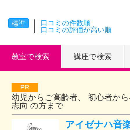
体験レッス
口コミの件数順
標準
口コミの評価が高い順
やりたいこ
教室で検索
講座で検索
特集をみる
PR
グッドスク
幼児からご高齢者、 初心者から
志向 の方まで
掲載のお問
アイゼナハ音楽