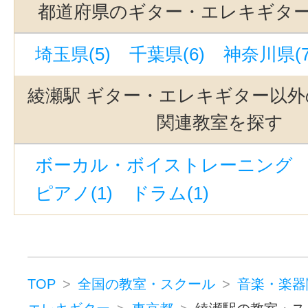
新御茶ノ水駅(3)
九品仏駅(3)
都道府県のギター・エレキギタ
町田駅(3)
中目黒駅(3)
三軒茶屋
埼玉県(5)
千葉県(6)
神奈川県(7
有楽町駅(3)
世田谷代田駅(3)
立
代官山駅(3)
吉祥寺駅(3)
駒沢大
綾瀬駅 ギター・エレキギター以外
銀座駅(3)
自由が丘駅(東京)(3)
関連教室を探す
西太子堂駅(3)
銀座一丁目駅(3)
ボーカル・ボイストレーニング （
下北沢駅(3)
京成上野駅(3)
若林
ピアノ(1)
ドラム(1)
御茶ノ水駅(3)
立川南駅(2)
新線
北千住駅(1)
赤羽駅(1)
上野御徒
蓮沼駅(1)
東京駅(1)
金町駅(1)
赤羽岩淵駅(1)
千歳烏山駅(1)
TOP
全国の教室・スクール
音楽・楽器