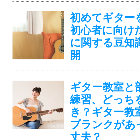
初めてギター
初心者に向け
に関する豆知
開
ギター教室と
練習、どっち
き？ギター教
ブランクがあ
丈夫？