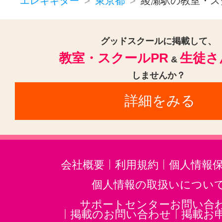
神泉駅(1)
京成金町駅(1)
千川駅
エレキギター
東京都
綾瀬駅の教室・ス
表参道駅(1)
東中野駅(1)
亀有駅
東長崎駅(1)
東新宿駅(1)
落合駅
グッドスクールに掲載して、
教室・スクールPR
生徒さ
&
しませんか？
詳細をみる
会社概要
利用規約
個人情報
個人情報の取扱いについ
サポートセンターお問い合
掲載のお問い合わせ
掲載お