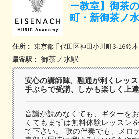
ー教室】御茶
サイトマッ
町・新御茶ノ
住所：
東京都千代田区神田小川町3-16鈴
御茶ノ水駅
最寄駅：
安心の講師陣、融通が利くレッス
手ぶらで受講、しかも楽しく上達
音譜が読めなくても、ギターを
くてもまずは無料体験レッスン
て下さい。 歌の伴奏でも、メロ