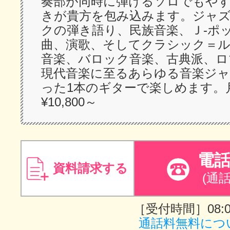
奏部が同時に弾けるソロでもや
きが貴方を包み込みます。ジャ
クの弾き語り、民族音楽、Ｊ-ポ
曲、演歌、そしてクラシック＝
音楽、バロック音楽、古典派、ロ
現代音楽に至るあらゆる音楽ジ
った1本のギターで楽しめます。
¥10,800～
電
資料請求する
(通
［受付時間］08:00
通話料無料につ