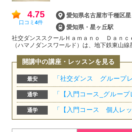
サイトマッ
4.75
口コミ
4
件
愛知県・星ヶ丘駅
社交ダンススクールＨａｍａｎｏ Ｄａｎｃ
（ハマノダンスワールド）は、地下鉄東山線
開講中の講座・レッスンを見る
最安
通学
通学