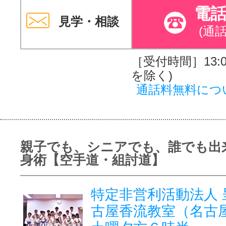
電
見学・相談
(通
［受付時間］13:00
を除く)
通話料無料につ
親子でも、シニアでも、誰でも出
身術【空手道・組討道】
特定非営利活動法人 
古屋香流教室（名古屋