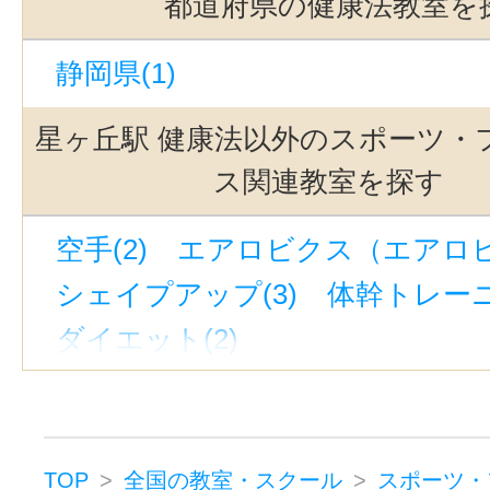
都道府県の健康法教室を
名古屋駅(2)
南栄駅(2)
名鉄名古
静岡県(1)
鶴舞駅(2)
豊橋駅(2)
御器所駅(2
上社駅(2)
西岡崎駅(2)
名電山中
星ヶ丘駅 健康法以外のスポーツ・
東別院駅(2)
本郷駅(愛知)(2)
吉
ス関連教室を探す
大府駅(1)
いりなか駅(1)
小池駅
空手(2)
エアロビクス（エアロビ）
矢作橋駅(1)
三ケ根駅(1)
瑞穂区
シェイプアップ(3)
体幹トレーニ
豊明駅(1)
堀田駅(名鉄)(1)
太田
ダイエット(2)
杁ヶ池公園駅(1)
西尾口駅(1)
スポーツ・フィットネスその他(1
二川駅(1)
愛知大学前駅(1)
左京
宇頭駅(1)
幸田駅(愛知)(1)
本山
前後駅(1)
堀田駅(名古屋市営)(1)
TOP
全国の教室・スクール
スポーツ・