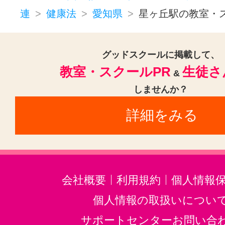
連
健康法
愛知県
星ヶ丘駅の教室・
名和駅(愛知)(1)
長久手古戦場駅(
藤が丘駅(愛知)(1)
西尾駅(1)
大
グッドスクールに掲載して、
小幡駅(愛知)(1)
教室・スクールPR
生徒さ
&
しませんか？
詳細をみる
会社概要
利用規約
個人情報
個人情報の取扱いについ
サポートセンターお問い合