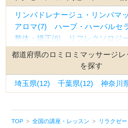
神田駅(東京)(2)
淡路町駅(2)
リンパドレナージュ・リンパマッサ
新御茶ノ水駅(2)
アロマ(7)
ハーブ・ハーバルセラ
整体・矯正(6)
リフレクソロジー(
マッサージ(10)
都道府県のロミロミマッサージレ
フットケア・フットマッサージ(2
を探す
ボディケア・ボディマッサージ(1
埼玉県(12)
千葉県(12)
神奈川県(
ヘッドマッサージ・ヘッドスパ(2
リラクゼーションその他(14)
TOP
全国の講座・レッスン
リラクゼー