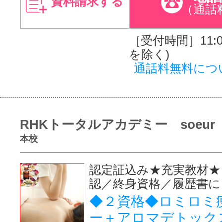
資料請求する
（通話
［受付時間］11:00
を除く)
通話料無料につ
RHKトータルアカデミー soeur
本校
認定証込み★充実教材★
認／終身資格／履歴書に
◆２資格◆ロミロミ
ー＋アロマデトック