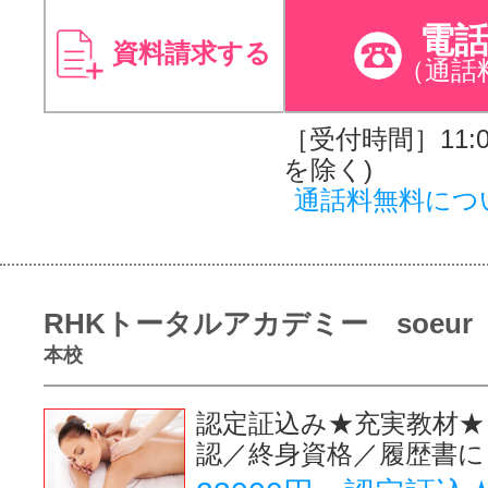
電
資料請求する
（通話
［受付時間］11:00
を除く)
通話料無料につ
RHKトータルアカデミー soeur
本校
認定証込み★充実教材★
認／終身資格／履歴書に