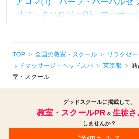
アロマ(1)
ハーブ・ハーバルセラ
千石駅(1)
東池袋駅(1)
有楽町駅
リフレクソロジー(1)
マッサージ
九段下駅(1)
西新宿駅(1)
御徒町
フットケア・フットマッサージ(1
明治神宮前〈原宿〉駅(1)
戸越銀
ボディケア・ボディマッサージ(1
東池袋四丁目駅(1)
京橋駅(東京)(
ロミロミマッサージ(1)
高円寺駅(1)
新宿西口駅(1)
京成
TOP
全国の教室・スクール
リラクゼー
リラクゼーションその他(1)
ッドマッサージ・ヘッドスパ
東京都
新
東京駅(1)
表参道駅(1)
戸越駅(1
室・スクール
グッドスクールに掲載して、
教室・スクールPR
生徒さ
&
しませんか？