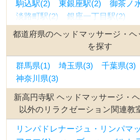
駒込駅(2)
東銀座駅(2)
御茶ノ水
淡路町駅(2)
銀座一丁目駅(2)
新御茶ノ水駅(2)
麻布十番駅(2)
都道府県のヘッドマッサージ・ヘ
小川町駅(東京)(2)
阿佐ケ谷駅(1)
を探す
上野広小路駅(1)
吉祥寺駅(1)
群馬県(1)
埼玉県(3)
千葉県(3)
青山一丁目駅(1)
戸越公園駅(1)
神奈川県(3)
南阿佐ケ谷駅(1)
上野御徒町駅(1
三鷹駅(1)
新宿駅(1)
大崎広小路
新高円寺駅 ヘッドマッサージ・
渋谷駅(1)
田端駅(東京)(1)
宝町
以外のリラクゼーション関連教
池袋駅(1)
湯島駅(東京)(1)
飯田
リンパドレナージュ・リンパマッサ
西武新宿駅(1)
荏原中延駅(1)
原