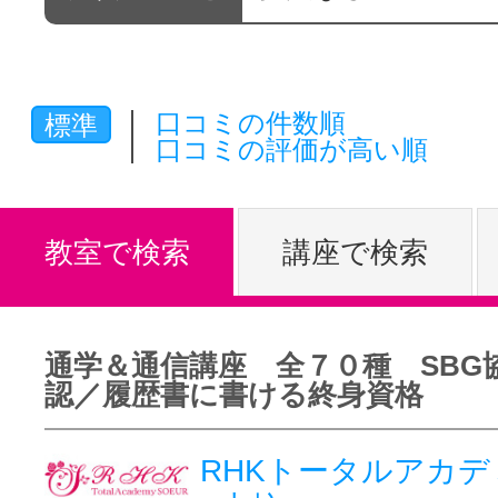
体験レッス
口コミの件数順
標準
やりたいこ
口コミの評価が高い順
特集をみる
教室で検索
講座で検索
グッドスク
通学＆通信講座 全７０種 SBG
認／履歴書に書ける終身資格
掲載のお問
RHKトータルアカデミ