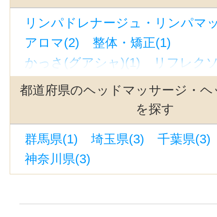
京橋駅(東京)(1)
東池袋駅(1)
京
リンパドレナージュ・リンパマッサ
高円寺駅(1)
新宿西口駅(1)
東京
アロマ(2)
整体・矯正(1)
表参道駅(1)
戸越駅(1)
東池袋四
かっさ(グアシャ)(1)
リフレクソ
上野広小路駅(1)
阿佐ケ谷駅(1)
ヒーリング(2)
マッサージ(1)
吉祥寺駅(1)
青山一丁目駅(1)
都道府県のヘッドマッサージ・ヘ
フットケア・フットマッサージ(1
戸越公園駅(1)
上野御徒町駅(1)
を探す
ボディケア・ボディマッサージ(1
新高円寺駅(1)
三鷹駅(1)
新宿駅
群馬県(1)
埼玉県(3)
千葉県(3)
リラクゼーションその他(2)
大崎広小路駅(1)
宝町駅(東京)(1)
神奈川県(3)
田端駅(東京)(1)
湯島駅(東京)(1)
南阿佐ケ谷駅(1)
飯田橋駅(1)
西武新宿駅(1)
荏原中延駅(1)
原