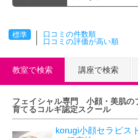
体験レッス
口コミの件数順
標準
やりたいこ
口コミの評価が高い順
特集をみる
教室で検索
講座で検索
グッドスク
フェイシャル専門 小顔・美肌の
育てるコルギ認定スクール
掲載のお問
korugi小顔セラピ