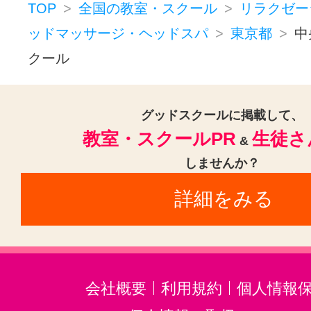
千石駅(1)
有楽町駅(1)
池袋駅(1
TOP
全国の教室・スクール
リラクゼー
ッドマッサージ・ヘッドスパ
東京都
中
九段下駅(1)
西新宿駅(1)
御徒町
クール
グッドスクールに掲載して、
教室・スクールPR
生徒さ
&
しませんか？
詳細をみる
会社概要
利用規約
個人情報