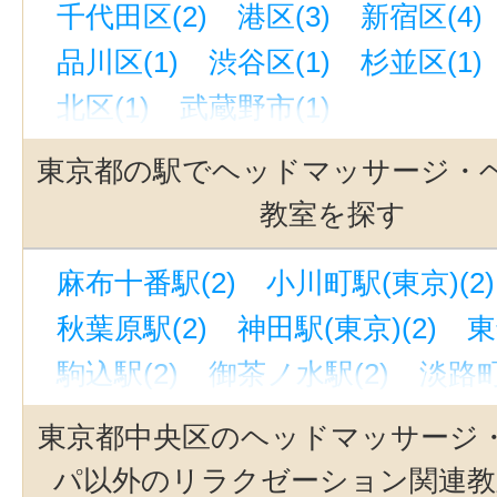
千代田区(2)
港区(3)
新宿区(4)
品川区(1)
渋谷区(1)
杉並区(1)
北区(1)
武蔵野市(1)
東京都の駅でヘッドマッサージ・
教室を探す
麻布十番駅(2)
小川町駅(東京)(2)
秋葉原駅(2)
神田駅(東京)(2)
東
駒込駅(2)
御茶ノ水駅(2)
淡路町
銀座一丁目駅(2)
新御茶ノ水駅(2
東京都中央区のヘッドマッサージ
明治神宮前〈原宿〉駅(1)
戸越銀
パ以外のリラクゼーション関連教