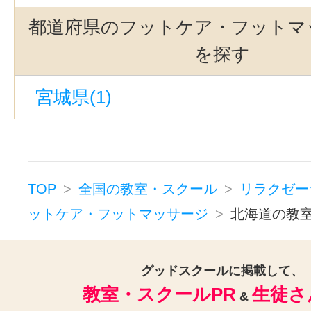
アーユルヴェーダ(3)
整体・矯正(
都道府県のフットケア・フットマ
カイロプラクティック(2)
を探す
リフレクソロジー(1)
ヒーリング
宮城県(1)
マッサージ(6)
ボディケア・ボディマッサージ(6
タイ古式マッサージ(4)
ヘッドマッサージ・ヘッドスパ(4
TOP
全国の教室・スクール
リラクゼー
スウェディッシュマッサージ(4)
ットケア・フットマッサージ
北海道の教
バリニーズ(1)
ロミロミマッサー
リラクゼーションその他(7)
グッドスクールに掲載して、
教室・スクールPR
生徒さ
&