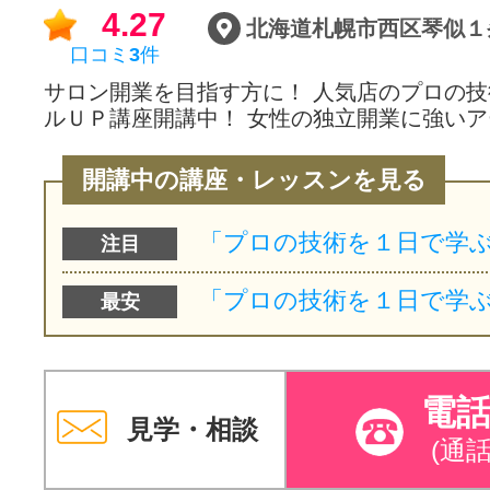
4.27
口コミ
3
件
サロン開業を目指す方に！ 人気店のプロの
ルＵＰ講座開講中！ 女性の独立開業に強い
開講中の講座・レッスンを見る
注目
最安
電
見学・相談
(通