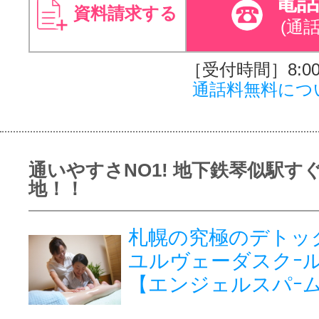
電
資料請求する
(通
［受付時間］8:00～
通話料無料につ
通いやすさNO1! 地下鉄琴似駅す
地！！
札幌の究極のデトッ
ユルヴェーダスクｰ
【エンジェルスパｰム