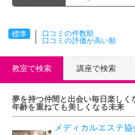
体験レッス
口コミの件数順
標準
やりたいこ
口コミの評価が高い順
特集をみる
教室で検索
講座で検索
グッドスク
夢を持つ仲間と出会い毎日楽しく
年齢を重ねても美しくなる未来
掲載のお問
メディカルエステ協