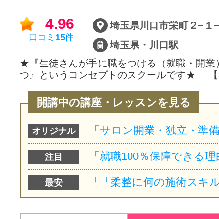
サイトマッ
4.96
埼玉県川口市栄町２−１
口コミ
15
件
埼玉県・川口駅
★『生徒さんが手に職をつける（就職・開業
つ』というコンセプトのスクールです★ 【
開講中の講座・レッスンを見る
オリジナル
注目
最安