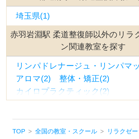
埼玉県(1)
赤羽岩淵駅 柔道整復師以外のリラ
ン関連教室を探す
リンパドレナージュ・リンパマッサ
アロマ(2)
整体・矯正(2)
カイロプラクティック(2)
推拿（すいな）(2)
リフレクソロ
マッサージ(2)
フットケア・フットマッサージ(2
TOP
全国の教室・スクール
リラクゼー