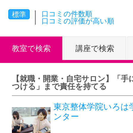
体験レッス
口コミの件数順
標準
口コミの評価が高い順
やりたいこ
教室で検索
講座で検索
特集をみる
【就職・開業・自宅サロン】「手
つける」まで責任を持てる
グッドスク
東京整体学院いろは
ンター
掲載のお問