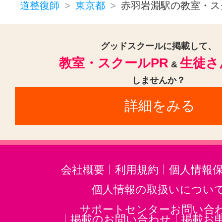
ボディケア・ボディマッサージ(2
道整復師
東京都
赤羽岩淵駅の教室・ス
タイ古式マッサージ(2)
リラクゼーションその他(2)
グッドスクールに掲載して、
教室・スクールPR
生徒さ
&
しませんか？
詳細をみる
会社概要
利用規約
個人情報
個人情報の取扱いについ
サポートセンターお問い合
掲載のお問い合わせ
掲載お