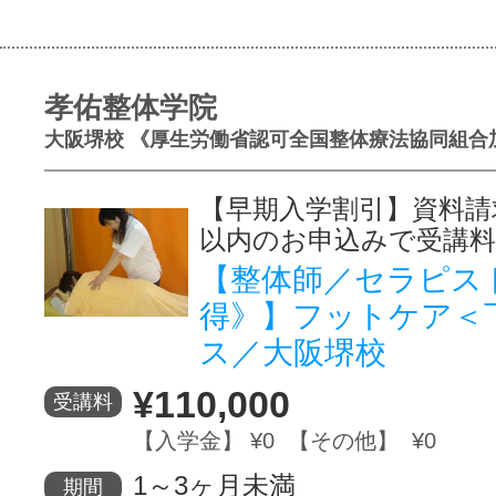
孝佑整体学院
大阪堺校 《厚生労働省認可全国整体療法協同組合
【早期入学割引】資料請
以内のお申込みで受講料
【整体師／セラピス
得》】フットケア＜
ス／大阪堺校
¥110,000
受講料
【入学金】 ¥0 【その他】 ¥0
1～3ヶ月未満
期間