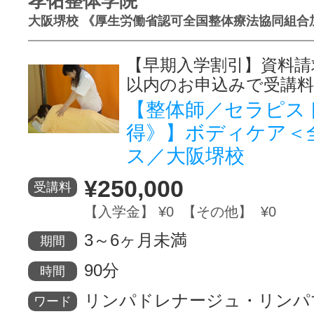
孝佑整体学院
大阪堺校 《厚生労働省認可全国整体療法協同組合
【早期入学割引】資料請
以内のお申込みで受講料
【整体師／セラピス
得》】ボディケア＜
ス／大阪堺校
¥250,000
受講料
【入学金】 ¥0 【その他】 ¥0
3～6ヶ月未満
期間
90分
時間
リンパドレナージュ・リンパ
ワード