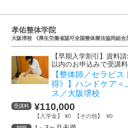
孝佑整体学院
大阪堺校 《厚生労働省認可全国整体療法協同組合
【早期入学割引】資料請
以内のお申込みで受講料
【整体師／セラピス
得》】ハンドケア＜
ス／大阪堺校
¥110,000
受講料
【入学金】 ¥0 【その他】 ¥0
1～3ヶ月未満
期間