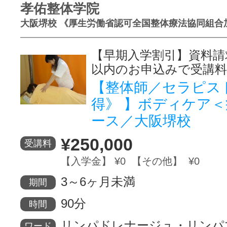
孝佑整体学院
大阪堺校 《厚生労働省認可全国整体療法協同組合
【早期入学割引】資料請
以内のお申込みで受講料
【整体師／セラピス
得》 】ボディケア
ース／大阪堺校
¥250,000
受講料
【入学金】 ¥0 【その他】 ¥0
3～6ヶ月未満
期間
90分
時間
リンパドレナージュ・リンパ
ワード