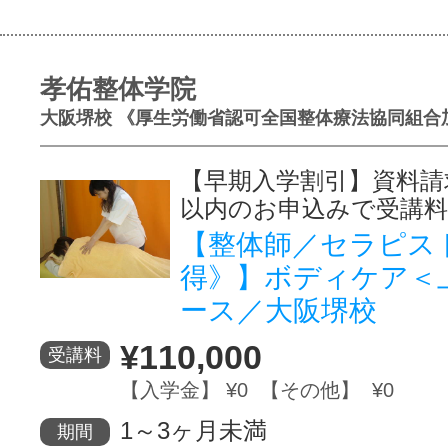
孝佑整体学院
大阪堺校 《厚生労働省認可全国整体療法協同組合
【早期入学割引】資料請
以内のお申込みで受講料
【整体師／セラピス
得》】ボディケア＜
ース／大阪堺校
¥110,000
受講料
【入学金】 ¥0 【その他】 ¥0
1～3ヶ月未満
期間