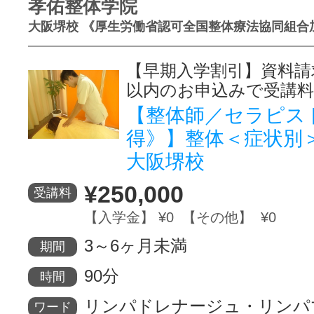
孝佑整体学院
大阪堺校 《厚生労働省認可全国整体療法協同組合
【早期入学割引】資料請
以内のお申込みで受講料
【整体師／セラピス
得》】整体＜症状別
大阪堺校
¥250,000
受講料
【入学金】 ¥0 【その他】 ¥0
3～6ヶ月未満
期間
90分
時間
リンパドレナージュ・リンパ
ワード