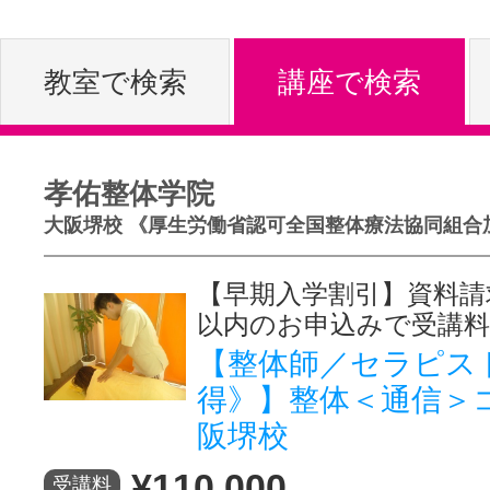
体験レッス
教室で検索
講座で検索
やりたいこ
孝佑整体学院
大阪堺校 《厚生労働省認可全国整体療法協同組合
特集をみる
【早期入学割引】資料請
以内のお申込みで受講料
グッドスク
【整体師／セラピス
得》】整体＜通信＞
阪堺校
掲載のお問
¥110,000
受講料