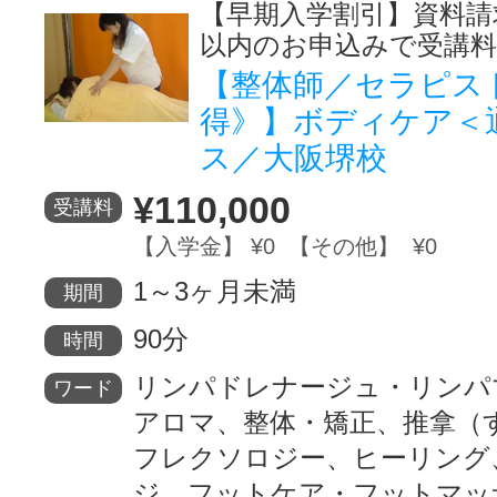
【早期入学割引】資料請
以内のお申込みで受講料
【整体師／セラピス
得》】ボディケア＜
ス／大阪堺校
¥110,000
受講料
【入学金】 ¥0 【その他】 ¥0
1～3ヶ月未満
期間
90分
時間
リンパドレナージュ・リンパ
ワード
アロマ、整体・矯正、推拿（
フレクソロジー、ヒーリング
ジ、フットケア・フットマッ