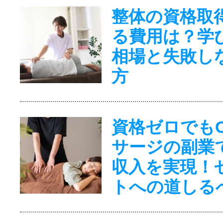
整体の資格取
る費用は？学
相場と失敗し
方
資格ゼロでも
サージの副業
収入を実現！
トへの道しる