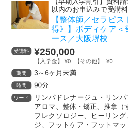
【早期入学割引】資料請
以内のお申込みで受講料
【整体師／セラピス
得》】ボディケア＜
ース／大阪堺校
¥250,000
受講料
【入学金】 ¥0 【その他】 ¥0
3～6ヶ月未満
期間
90分
時間
リンパドレナージュ・リンパ
ワード
アロマ、整体・矯正、推拿（
フレクソロジー、ヒーリング
ジ、フットケア・フットマッ