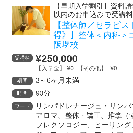
【早期入学割引】資料請
以内のお申込みで受講料
【整体師／セラピス
得》】整体＜内科＞
阪堺校
¥250,000
受講料
【入学金】 ¥0 【その他】 ¥0
3～6ヶ月未満
期間
90分
時間
リンパドレナージュ・リンパ
ワード
アロマ、整体・矯正、推拿（
フレクソロジー、ヒーリング