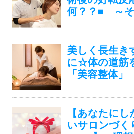
何？？■ ～
美しく長生き
に☆体の道筋
「美容整体」
【あなたにし
いサロンづく