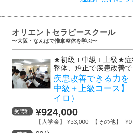
オリエントセラピースクール
〜大阪・なんばで推拿整体を学ぶ〜
★初級＋中級＋上級★症
整体、矯正で疾患改善で
疾患改善できる力を
中級＋上級コース】
イロ）
¥924,000
受講料
【入学金】 ¥33,000 【その他】 ¥0