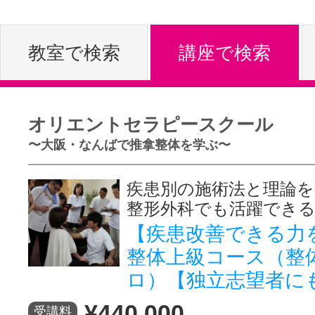
体験レッス
教室で検索
講座で検索
やりたいこ
オリエントセラピースクール
〜大阪・なんばで推拿整体を学ぶ〜
特集をみる
疾患別の施術法と理論を
整形外科でも活躍でき
グッドスク
【疾患改善できる力
整体上級コース（整
ロ）【独立志望者に
掲載のお問
¥440,000
受講料