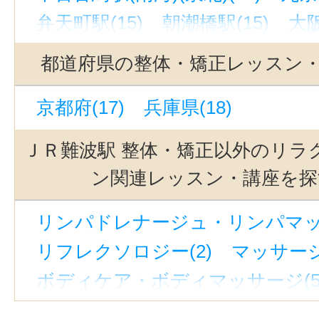
弁天町駅(15)
朝潮橋駅(15)
大阪
大阪梅田駅(8)
なんば駅(大阪市営)
都道府県の整体・矯正レッスン
大阪難波駅(5)
中津駅(阪急)（大阪
京都府(17)
兵庫県(18)
東梅田駅(3)
西中島南方駅(3)
南方駅(大阪)(3)
中崎町駅(2)
梅
ＪＲ難波駅 整体・矯正以外のリラ
新大阪駅(2)
寝屋川市駅(2)
ン関連レッスン・講座を探
リンパドレナージュ・リンパマッサ
リフレクソロジー(2)
マッサージ
ボディケア・ボディマッサージ(5
リラクゼーションその他(6)