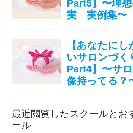
Part5】〜理
実 実例集〜
【あなたにし
いサロンづく
Part4】〜サ
像持ってる？
最近閲覧したスクールとお
ール