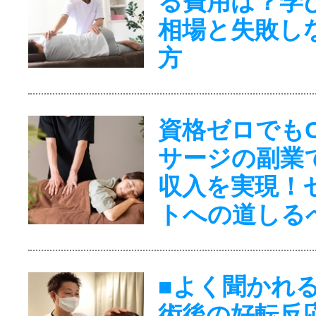
る費用は？学
相場と失敗し
方
資格ゼロでも
サージの副業
収入を実現！
トへの道しる
■よく聞かれ
術後の好転反