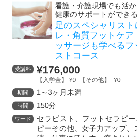
看護・介護現場でも活
健康のサポートができ
足のスペシャリスト
レ・角質フットケア
ッサージも学べるフ
ストコース
¥176,000
受講料
【入学金】 ¥0 【その他】 ¥0
1～3ヶ月未満
期間
150分
時間
セラピスト、フットセラピー
ワード
ピーその他、女子力アップ、