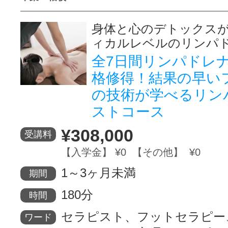
身体と心のデトックス
ィカルレベルのリンパ
全7日間リンパドレ
格修得！結果の早い
の技術が学べるリン
ストコース
¥308,000
受講料
【入学金】 ¥0 【その他】 ¥0
1～3ヶ月未満
期間
180分
時間
セラピスト、フットセラピー
ワード