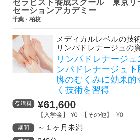
セラピスト養成スクール 東京リ
セーションアカデミー
千葉・柏校
メディカルレベルの技術
リンパドレナージュの
リンパドレナージュ
ンパドレナージュ下
脚のむくみに効果的
く技術を習得
¥61,600
受講料
【入学金】 ¥0 【その他】 ¥0
～１ヶ月未満
期間