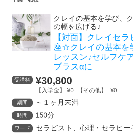
クレイの基本を学び、
の幅を広げる♪
【対面】クレイセラ
座☆クレイの基本を学
レッスン♪セルフケ
プラスαに
¥30,800
受講料
【入学金】 ¥0 【その他】 ¥0
～１ヶ月未満
期間
150分
時間
セラピスト、心理・セラピー
ワード