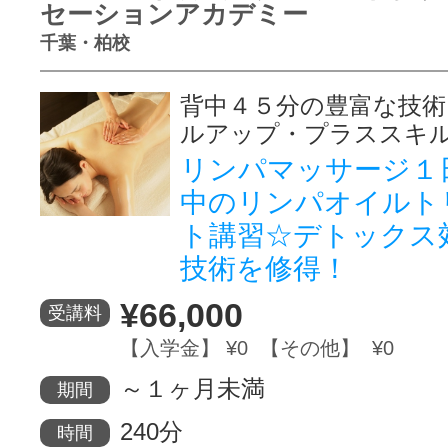
セーションアカデミー
千葉・柏校
背中４５分の豊富な技術
ルアップ・プラススキ
リンパマッサージ１
中のリンパオイルト
ト講習☆デトックス
技術を修得！
¥66,000
受講料
【入学金】 ¥0 【その他】 ¥0
～１ヶ月未満
期間
240分
時間