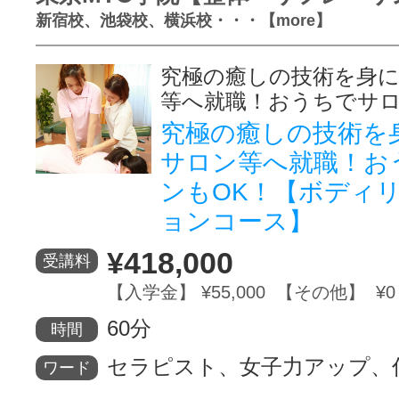
新宿校、池袋校、横浜校・・・【more】
究極の癒しの技術を身
等へ就職！おうちでサ
究極の癒しの技術を
サロン等へ就職！お
ンもOK！【ボディ
ョンコース】
¥418,000
受講料
【入学金】 ¥55,000 【その他】 ¥0
60分
時間
セラピスト、女子力アップ、
ワード