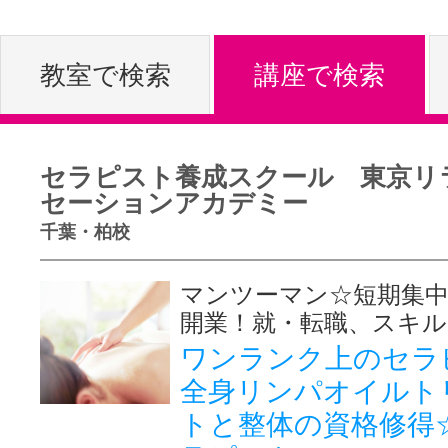
体験レッス
教室で検索
講座で検索
やりたいこ
セラピスト養成スクール 東京リ
セーションアカデミー
特集をみる
千葉・柏校
マンツーマン☆短期集
グッドスク
開業！就・転職、スキ
ワンランク上のセラ
全身リンパオイルト
掲載のお問
トと整体の資格修得