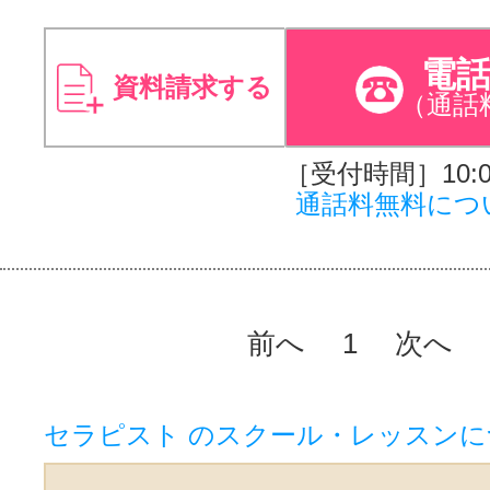
電
資料請求する
（通話
［受付時間］10:00
通話料無料につ
前へ
1
次へ
セラピスト のスクール・レッスン