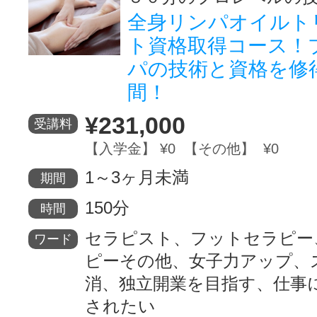
全身リンパオイルト
ト資格取得コース！
パの技術と資格を修
間！
¥231,000
受講料
【入学金】 ¥0 【その他】 ¥0
1～3ヶ月未満
期間
150分
時間
セラピスト、フットセラピー
ワード
ピーその他、女子力アップ、
消、独立開業を目指す、仕事
されたい