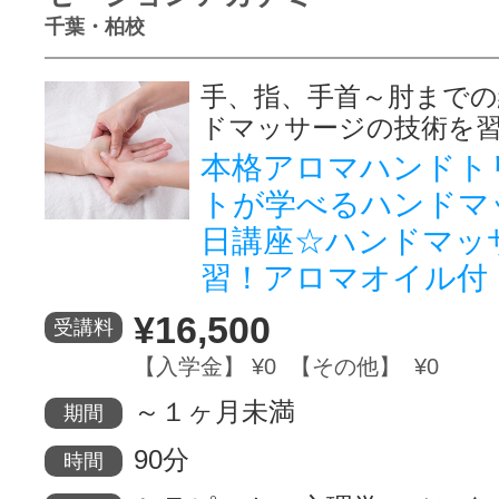
千葉・柏校
手、指、手首～肘まで
ドマッサージの技術を
本格アロマハンドト
トが学べるハンドマ
日講座☆ハンドマッ
習！アロマオイル付
¥16,500
受講料
【入学金】 ¥0 【その他】 ¥0
～１ヶ月未満
期間
90分
時間