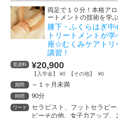
両足で１０分！本格ア
ートメントの技術を学ぶ
膝下・ふくらはぎ中
トリートメントが学
座☆むくみケアトリ
講習！
¥20,900
受講料
【入学金】 ¥0 【その他】 ¥0
～１ヶ月未満
期間
90分
時間
セラピスト、フットセラピー
ワード
ピーその他、女子力アップ、