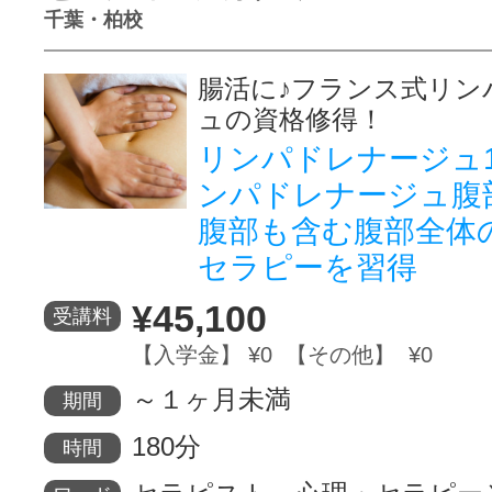
千葉・柏校
腸活に♪フランス式リン
ュの資格修得！
リンパドレナージュ
ンパドレナージュ腹
腹部も含む腹部全体
セラピーを習得
¥45,100
受講料
【入学金】 ¥0 【その他】 ¥0
～１ヶ月未満
期間
180分
時間