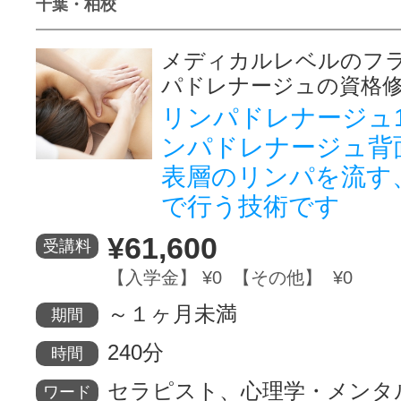
千葉・柏校
メディカルレベルのフ
パドレナージュの資格
リンパドレナージュ
ンパドレナージュ背
表層のリンパを流す
で行う技術です
¥61,600
受講料
【入学金】 ¥0 【その他】 ¥0
～１ヶ月未満
期間
240分
時間
セラピスト、心理学・メンタ
ワード