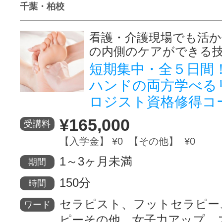
千葉・柏校
看護・介護現場でも活
の内側のケアができる
短期集中・全５日間
ハンドの両方学べる
ロジスト資格修得コ
¥165,000
受講料
【入学金】 ¥0 【その他】 ¥0
1～3ヶ月未満
期間
150分
時間
セラピスト、フットセラピー
ワード
ピーその他、女子力アップ、