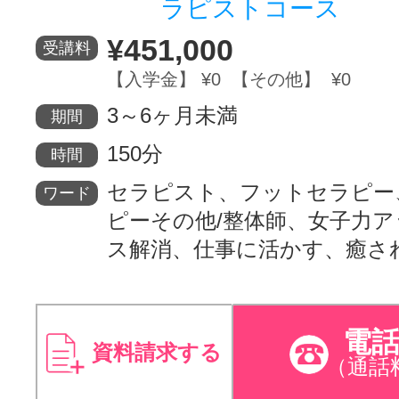
ラピストコース
サイトマッ
¥451,000
受講料
【入学金】 ¥0 【その他】 ¥0
3～6ヶ月未満
期間
150分
時間
セラピスト、フットセラピー
ワード
ピーその他/整体師、女子力
ス解消、仕事に活かす、癒さ
電
資料請求する
（通話