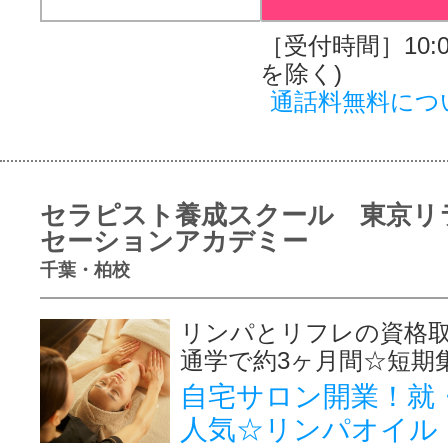
［受付時間］10:00
を除く)
通話料無料につ
セラピスト養成スクール 東京リ
セーションアカデミー
千葉・柏校
リンパとリフレの資格取
通学で約3ヶ月間☆短期
自宅サロン開業！就
人気☆リンパオイル