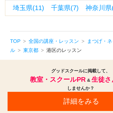
埼玉県(11)
千葉県(7)
神奈川県(
上野御徒町駅(1)
高円寺駅(1)
阿佐ケ谷駅(1)
御徒町駅(1)
立川
府中駅(東京)(1)
新高円寺駅(1)
府中本町駅(1)
喜多見駅(東京)(1)
TOP
全国の講座・レッスン
まつげ・ネ
蒲田駅(東京)(1)
南阿佐ケ谷駅(1)
ル
東京都
港区のレッスン
グッドスクールに掲載して、
教室・スクールPR
生徒さ
&
しませんか？
詳細をみる