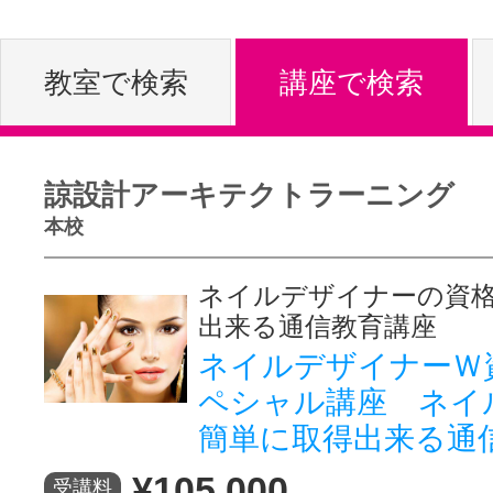
体験レッス
教室で検索
講座で検索
やりたいこ
諒設計アーキテクトラーニング
本校
特集をみる
ネイルデザイナーの資
出来る通信教育講座
グッドスク
ネイルデザイナーＷ
ペシャル講座 ネイ
簡単に取得出来る通
掲載のお問
¥105,000
受講料