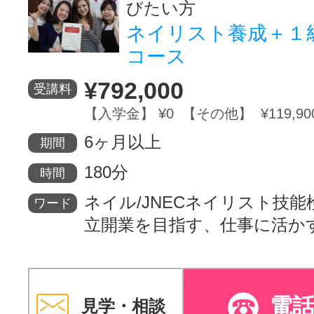
びたい方
ネイリスト養成＋１
コース
¥792,000
受講料
【入学金】 ¥0 【その他】 ¥119,90
6ヶ月以上
期間
180分
時間
ネイル/JNECネイリスト技能
ワード
立開業を目指す、仕事に活か
電
見学・相談