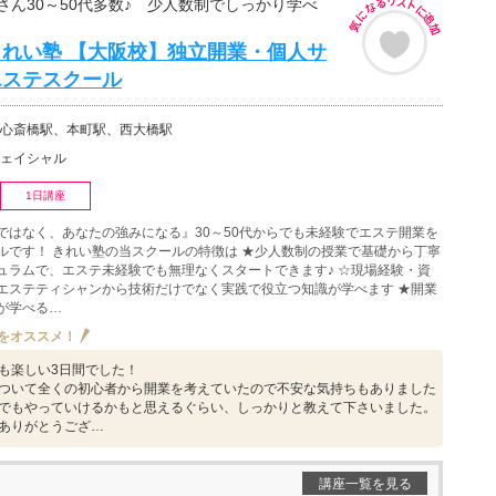
さん30～50代多数♪ 少人数制でしっかり学べ
oきれい塾 【大阪校】独立開業・個人サ
エステスクール
心斎橋駅、本町駅、西大橋駅
ェイシャル
1日講座
ではなく、あなたの強みになる』30～50代からでも未経験でエステ開業を
ルです！ きれい塾の当スクールの特徴は ★少人数制の授業で基礎から丁寧
ュラムで、エステ未経験でも無理なくスタートできます♪ ☆現場経験・資
エステティシャンから技術だけでなく実践で役立つ知識が学べます ★開業
が学べる…
をオススメ！
も楽しい3日間でした！
ついて全くの初心者から開業を考えていたので不安な気持ちもありました
でもやっていけるかもと思えるぐらい、しっかりと教えて下さいました。
ありがとうござ…
講座一覧を見る