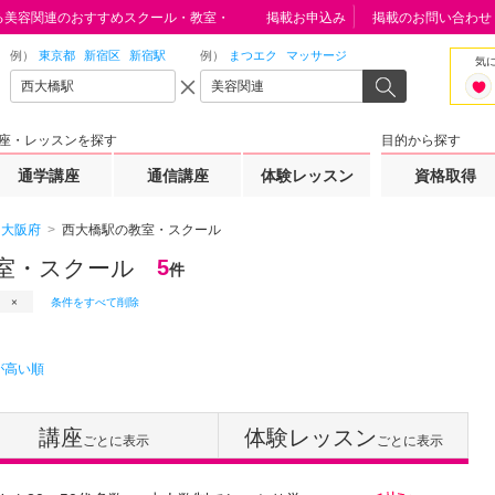
る美容関連のおすすめスクール・教室・学校
掲載お申込み
掲載のお問い合わせ
例）
東京都
新宿区
新宿駅
例）
まつエク
マッサージ
気
座・レッスンを探す
目的から探す
通学講座
通信講座
体験レッスン
資格取得
大阪府
西大橋駅の教室・スクール
室・スクール
5
件
条件をすべて削除
が高い順
講座
体験レッスン
ごとに表示
ごとに表示