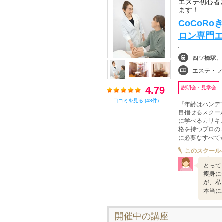
エステ初心者
ます！
CoCoR
ロン専門
四ツ橋駅、
エステ・フ
4.79
説明会・見学会
口コミを見る (48件)
『年齢はハンデ
目指せるスクー
に学べるカリキ
格を持つプロの
に必要なすべて
このスクール
とって
痩身に
が、私
本当に
開催中の講座