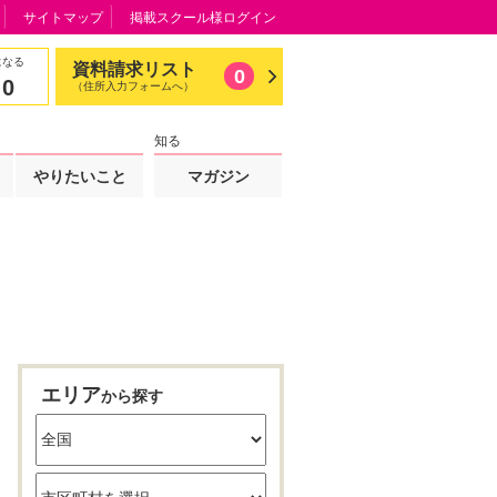
サイトマップ
掲載スクール様ログイン
になる
資料請求リスト
0
0
（住所入力フォームへ）
知る
やりたいこと
マガジン
エリア
から探す