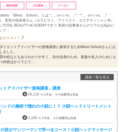
無料体験
1日講座
クーポン
academy 『Bless School』 とは *:..。o○☆○o。..:*゜*:..。o○☆○o。..:*゜
hoolは、美容の技術者さん（セラピスト、アイリスト、エステティシャン等）
TOTAL BEAUTY ACADEMYです☆ 美容の従事者さんのリアルな悩みに
ップ…
をオススメ！
ダイエットアドバイザーの資格講座に参加するためBless Schoolさんにお
しました。
図や絵などもありわかりやすく、自分自身のため、家族や友人のためにも
つ内容ばかりでとて…
講座一覧を見る
エットアドバイザー資格講座」講座
25,110
※入学金、その他費用は別途
ルハンドの施術で憧れの小顔に！？ 小顔ヘッドトリートメント
座
2,160
※入学金、その他費用は別途
ロの技がマンツーマンで学べるコース！小顔ヘッドマッサージ