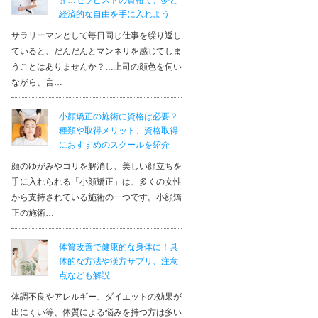
界…セラピストの資格で、夢と
経済的な自由を手に入れよう
サラリーマンとして毎日同じ仕事を繰り返し
ていると、だんだんとマンネリを感じてしま
うことはありませんか？…上司の顔色を伺い
ながら、言…
小顔矯正の施術に資格は必要？
種類や取得メリット、資格取得
におすすめのスクールを紹介
顔のゆがみやコリを解消し、美しい顔立ちを
手に入れられる「小顔矯正」は、多くの女性
から支持されている施術の一つです。小顔矯
正の施術…
体質改善で健康的な身体に！具
体的な方法や漢方サプリ、注意
点なども解説
体調不良やアレルギー、ダイエットの効果が
出にくい等、体質による悩みを持つ方は多い