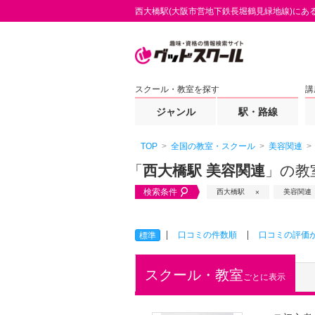
西大橋駅(大阪市営地下鉄長堀鶴見緑地線)にあ
スクール・教室を探す
講
ジャンル
駅・路線
TOP
全国の教室・スクール
美容関連
「
西大橋駅 美容関連
」の教
検索条件
西大橋駅
美容関連
口コミの件数順
口コミの評価
標準
スクール・教室
ごとに表示