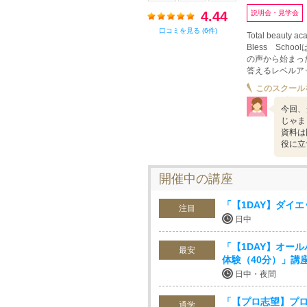
4.44
説明会・見学会
口コミを見る (6件)
Total beauty 
Bless Sc
の声から始まった
答えるレベルア
このスクール
今回、
じゃま
資料は
役に立
開催中の講座
「【1DAY】ダイ
注目
日中
「【1DAY】オー
最安
体験（40分）」講
日中・夜間
「【プロ志望】プ
通学