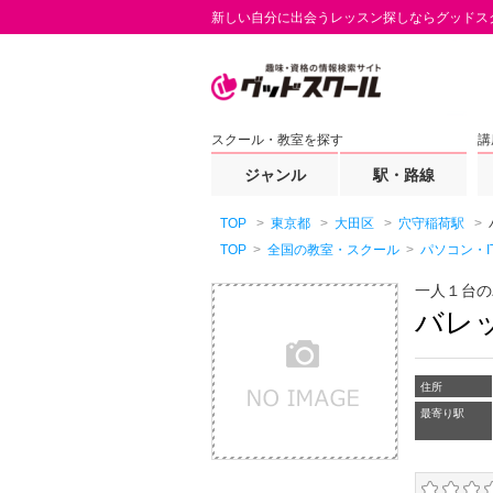
新しい自分に出会うレッスン探しならグッドス
スクール・教室を探す
講
ジャンル
駅・路線
TOP
東京都
大田区
穴守稲荷駅
TOP
全国の教室・スクール
パソコン・
一人１台の
バレ
住所
最寄り駅