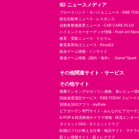
IID ニュースメディア
ブロードバンド・モバイルニュース - RBB TOD
総合自動車ニュース - レスポンス
自動車整備業界ニュース - CAR CARE PLUS
ハイエンドカーオーディオ情報 - Push on! Mycar-
教育・受験ニュース - リセマム
教育業界向けニュース - ReseEd
総合ゲーム情報 - インサイド
最速ゲーム情報（国内・海外） - Game*Spark
その他関連サイト・サービス
その他サイト
燃費ランキングやガソリン価格、車レビュー情報 
回線速度測定サービス - RBB TODAY スピー
習慣化SNSアプリ - myRule
ビアガーデン専門サイト - みんなのビアガーデ
K-POP＆韓流映画やドラマ情報 - 韓流エンタ
ダイエットSNS - ダイエットクラブ
転職のプロが教える仕事・敬語サイト - マナラ
筋トレ情報サイト - 筋トレクラブ