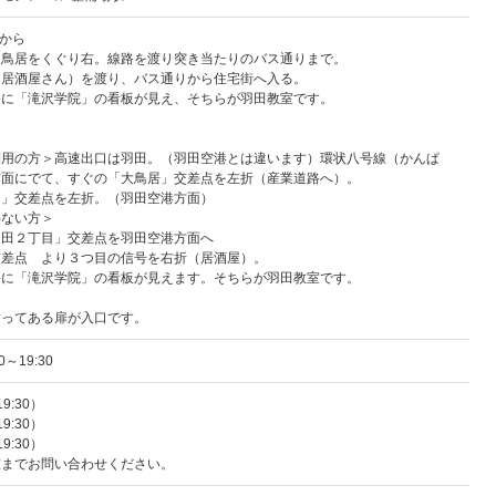
荷駅から
、鳥居をくぐり右。線路を渡り突き当たりのバス通りまで。
（居酒屋さん）を渡り、バス通りから住宅街へ入る。
路に「滝沢学院」の看板が見え、そちらが羽田教室です。
利用の方＞高速出口は羽田。（羽田空港とは違います）環状八号線（かんぱ
方面にでて、すぐの「大鳥居」交差点を左折（産業道路へ）。
目」交差点を左折。（羽田空港方面）
わない方＞
羽田２丁目」交差点を羽田空港方面へ
交差点 より３つ目の信号を右折（居酒屋）。
路に「滝沢学院」の看板が見えます。そちらが羽田教室です。
貼ってある扉が入口です。
0～19:30
9:30）
9:30）
9:30）
室までお問い合わせください。