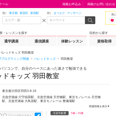
クール
掲載お申込み
掲載のお問い合わせ
例）
東京都
新宿区
新宿駅
例）
まつエク
マッサージ
気
座・レッスンを探す
目的から探す
通学講座
通信講座
体験レッスン
資格取得
バレッドキッズ 羽田教室
ITプログラミング関連
バレッドキッズ
羽田教室
パソコンで、自分のペースにあった速さで勉強できる
ッドキッズ 羽田教室
東京都
大田区
羽田3-8-18
京急空港線 穴守稲荷駅、京急空港線 天空橋駅、東京モノレール 天空橋
駅、京急空港線 大鳥居駅、東京モノレール 整備場駅
関連情報を表示▼
生徒年齢層
5歳～15歳
口コミがありません