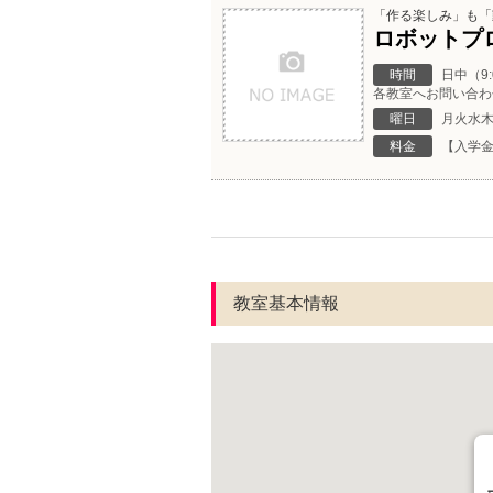
「作る楽しみ」も「
ロボットプ
時間
日中（9
各教室へお問い合わ
曜日
月火水
料金
【入学金】
教室基本情報