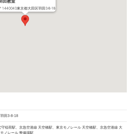
羽田教室
〒1440043東京都大田区羽田3-8-18
田3-8-18
穴守稲荷駅、京急空港線 天空橋駅、東京モノレール 天空橋駅、京急空港線 大
モノレール 整備場駅