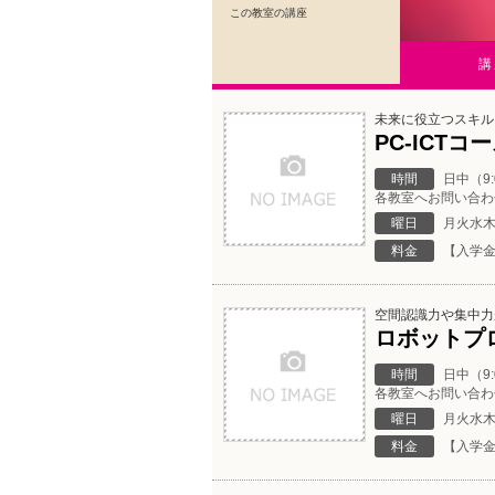
この教室の講座
講
未来に役立つスキル
PC-ICTコ
時間
日中（9
各教室へお問い合わ
曜日
月火水
料金
【入学金
空間認識力や集中力
ロボットプ
時間
日中（9
各教室へお問い合わ
曜日
月火水
料金
【入学金】