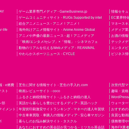
AY
ゲーム業界専門メディア - GameBusiness.jp
情報セキュリテ
ゲームコミュニティサイト - RUGs Supported by intel
EC業界特化
総合アニメニュース - アニメ！アニメ！
マネースキ
life
海外向けアニメ情報サイト - Anime Anime Global
メディア業界紙 
アニメや声優の最新ニュース - 超！アニメディア
お酒の情報サイ
「映画/エンタメ/セレブ」×「情報」 - シネマカフェ
テックメディア
動物のリアルを伝えるWebメディア - REANIMAL
エンタメビジ
やわらかスポーツニュース - CYCLE
ビジネス情
- e燃費
芝生に関する情報サイト - 芝生の手入れ.com
次世代型マ
ドテスト
映画レビューサイト - coco
趣味・資格
ふるさと納税情報サイト - ふるさと納税の達人
WordPr
ン部
英語から暮らしを豊かにするメディア - 英語ハック
ウォーター
ーテイメント
年賀状印刷激安サイトランキング - マネーの達人年賀状
おすすめの
中古車車買取・車購入の情報メディア - 安心車マガジン
良質な動画配
ボ
暮らしのお悩み解決サイト - タスクル
債務整理や
あなたにおすすめの英会話が見つかる - ミツカル英会話
海外FX業