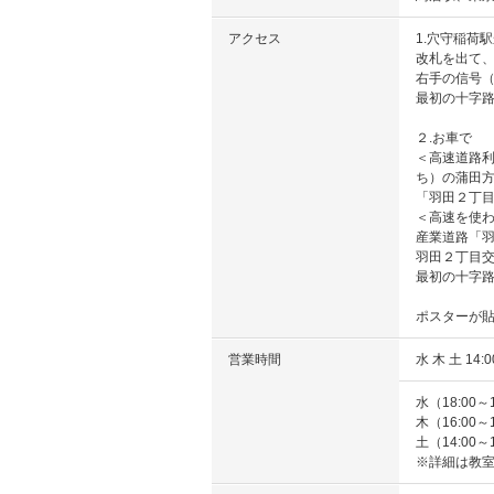
アクセス
1.穴守稲
改札を出て
右手の信号
最初の十字
２.お車で
＜高速道路
ち）の蒲田
「羽田２丁
＜高速を使
産業道路「
羽田２丁目
最初の十字
ポスターが
営業時間
水 木 土 14:0
水（18:00～1
木（16:00～1
土（14:00～1
※詳細は教