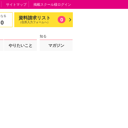
サイトマップ
掲載スクール様ログイン
になる
資料請求リスト
0
0
（住所入力フォームへ）
知る
やりたいこと
マガジン