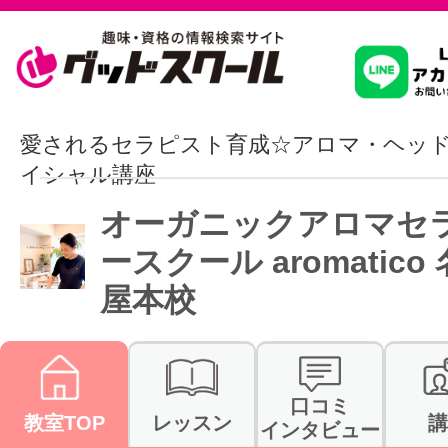
習いたいこ
愛されるセラピスト育成☆アロマ・ヘッ
イシャル講座
スクールを
オーガニックアロマセ
ースクール aromatico
屋本校
駅・路線か
通信講座を探
口コミ
教室TOP
レッスン
講
インタビュー