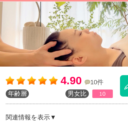
体験レッス
やりたいこ
特集をみる
4.90
10件
グッドスク
年齢層
男女比
掲載のお問
関連情報を表示▼