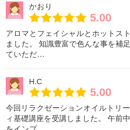
ります。ご相談ください。
かおり
instagram
5.00
https://www.instagram.com/aromatico
提携駐車場はありませんが、近くに
アロマとフェイシャルとホットス
がありますのでお車でもお越し頂
ました。 知識豊富で色んな事を補
ていただ…
現役セラピストが講師なので、
サロンや個人サロンを開業した
H.C
実践的なアドバイスができます
5.00
今回リラクゼーションオイルトリ
異業種からサロン
ィ基礎講座を受講しました。 午前
から、実践的な細
をインプ…