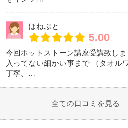
も可能です。卒業
施術大好き現役
ことやホームペー
セラピストが講
ほねぶと
ワークショップの
師なので、ブラ
5.00
相談に来てくださ
ッシュアップ会
今回ホットストーン講座受講致しま
などでは新しい
講生さんとのご縁
情報を共有でき
入ってない細かい事まで （タオル
ます。
ます。
丁寧、…
また、少人数制なので、カリキュラ
全ての口コミを見る
る内容を、受講生さんの目標に合わ
掛けています。