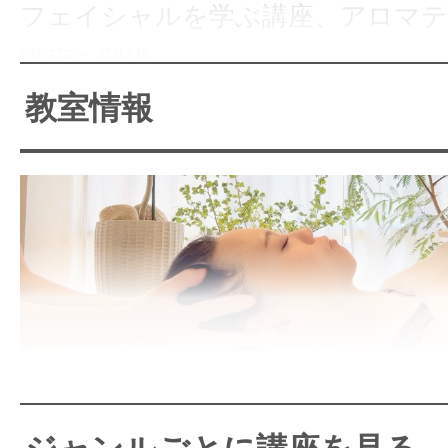
フェイシャルを学ぶ講座、アロマテ
講座を開講。
愛されるサロン、セラピストを育成
教室情報
別化に必要な知識も学べます。
講師自身の経験から、これからセラ
す方やアロマテラピーの仕事に就き
あまり時間をかけず、最短距離で必
に着けてほしいという思いで教室を
これからセラピストを目指す
ます。
援！ 各種サポート対応して