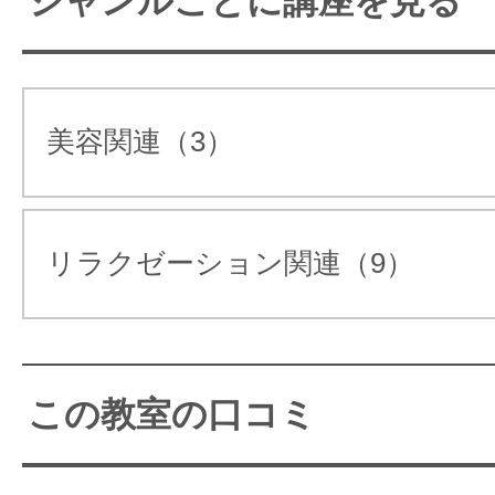
ジャンルごとに講座を見る
アクセス抜群！ 駅近でショッ
アフターフォローも万全！子育て世
でやお仕事帰りにも◎
をお考えの方でも通いやすいよう
美容関連（3）
や日程の調整も可能です。
栄駅や丸の内駅からのアクセスも
相談会も随時受付けております。
○ １８時以降の受講も可能なの
リラクゼーション関連（9）
で、お仕事帰りの通学にも便利で
オーガニックアロマセラピーサロ
す。
アロマティコ
夜間の受講を希望されている方に
公式ホームページ
この教室の口コミ
は、１日の受講時間が短くなるよ
https://www.aromatico-salon.com/
う日程を分けたりして対応してお