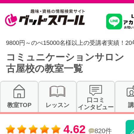
習いたいこ
9800円～のべ15000名様以上の受講者実績！2
コミュニケーションサロン 
スクールを
古屋校の教室一覧
駅・路線か
口コミ
教室TOP
レッスン
講
インタビュー
通信講座を探
4.62
820件