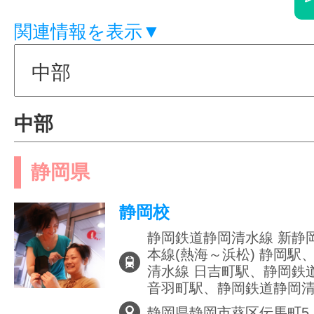
体験レッス
関連情報を表示▼
やりたいこ
中部
特集をみる
静岡県
静岡校
グッドスク
静岡鉄道静岡清水線 新静
本線(熱海～浜松) 静岡駅
清水線 日吉町駅、静岡鉄
掲載のお問
音羽町駅、静岡鉄道静岡清
静岡県静岡市葵区伝馬町5