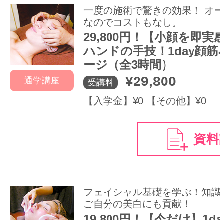
一度の施術で驚きの効果！ オ
なのでコストもなし。
29,800円！【小顔を即実
ハンドの手技！1day顔
ージ（全3時間）
¥29,800
通学講座
受講料
【入学金】¥0 【その他】¥0
資料
フェイシャル基礎を学ぶ！知
ご自分の美白にも貢献！
19,800円！【今だけ】1