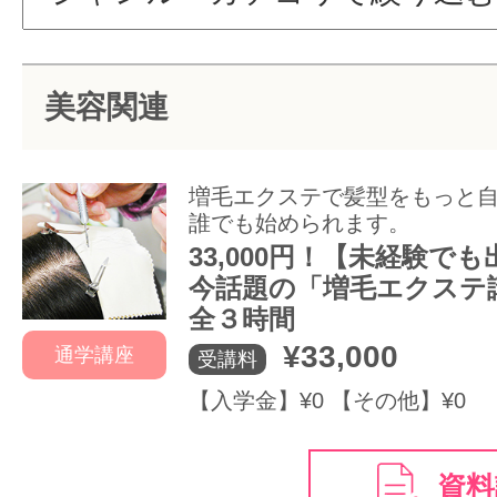
サイトマッ
美容関連
増毛エクステで髪型をもっと
誰でも始められます。
33,000円！【未経験で
今話題の「増毛エクステ講
全３時間
¥33,000
通学講座
受講料
【入学金】¥0 【その他】¥0
資料