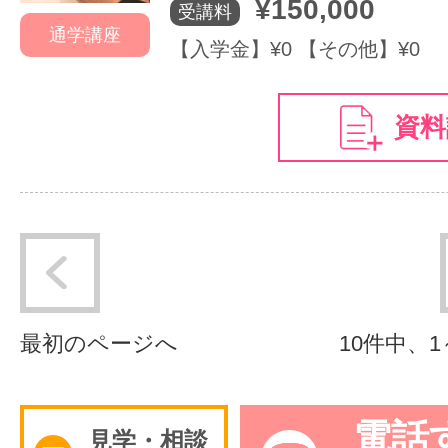
¥150,000
受講料
通学講座
【入学金】¥0 【その他】¥0
資料
最初のページへ
10件中、
電話
見学・相談