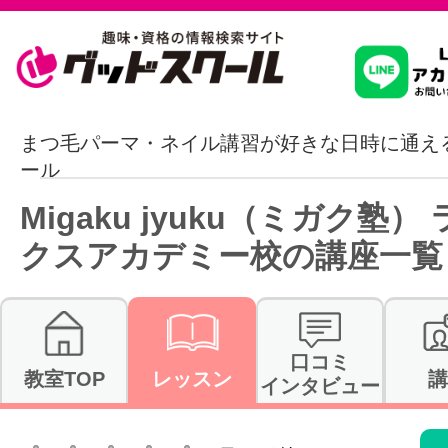
習いたいこ
まつ毛パーマ・ネイル講習が好きな日時に通え
ール
スクールを
Migaku jyuku（ミガク塾）
クスアカデミー校の講座一覧
駅・路線か
口コミ
教室TOP
レッスン
講
インタビュー
通信講座を探