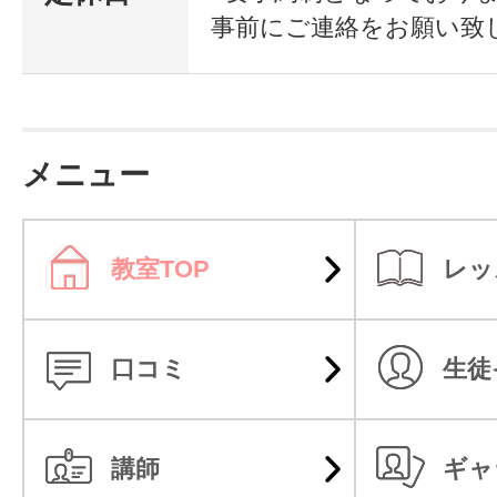
事前にご連絡をお願い致
ューとして活かせます】
フェイシャルからボディーコース
ースなど痩身～リラクゼーションに
メニュー
りたいサロンのコンセプトに合わ
ューとして活かせる技術が学べます
教室TOP
レッ
口コミ
生徒
講師
ギャ