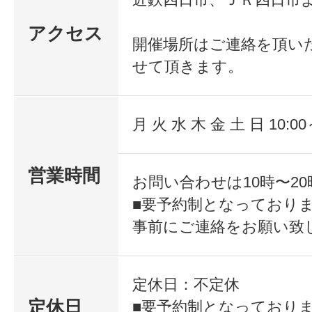
将来に向かってじっくり進めていき
アクセス
開催場所はご連絡を頂い
せて頂きます。
【必要なことを限られた時間の中で
ます】
月 火 水 木 金 土 日 10:00
開業までに時間のない方や、お仕事
営業時間
中、また子育て中の方など限られた
お問い合わせは10時〜2
■要予約制となっており
豊富な講座の中から単位ごと、短期
事前にご連絡をお願い致
ことができます。
定休日：不定休
【人気のサロンメニューが学べ、即
定休日
■要予約制となっており