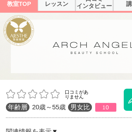
教室TOP
レッスン
講
インタビュー
体験レッス
やりたいこ
特集をみる
グッドスク
年齢層
20歳～55歳
男女比
掲載のお問
関連情報を表示▼