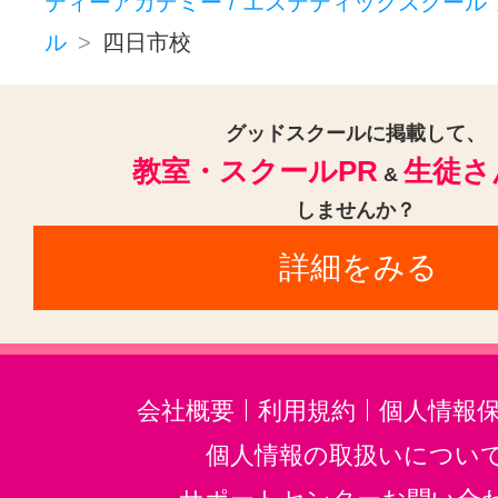
【こんな方に】
ティーアカデミー / エステティックスクール
ル
四日市校
★中級～上級者向け
サロンメニューのプラスα、Arch
グッドスクールに掲載して、
活性メソッドコース導入
教室・スクールPR
生徒さ
&
しませんか？
＜ボディリラクゼーションコース
詳細をみる
＞
リラクゼーションコースの代表メ
ニュー2つのコースが学べます。
会社概要
利用規約
個人情報
【こんな方に】
個人情報の取扱いについ
★初心者向け、全ての方向け