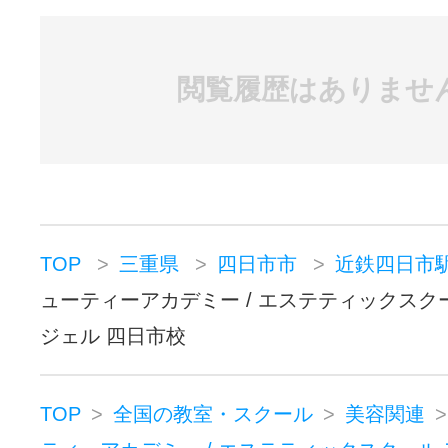
★初心者向け・・サロンメニューのプ
ple Toucherコース導入
閲覧履歴はありませ
＜フェイシャルプロフェッショナ
女性ホルモンを活性させ究極のアン
TOP
三重県
四日市市
近鉄四日市
を目指すリラクゼーションと結果を
ューティーアカデミー / エステティックスク
コース。
ジェル 四日市校
腰背デコルテフェイスハンドまで施
が学べます。
TOP
全国の教室・スクール
美容関連