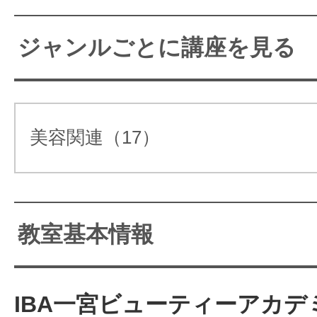
【四日市のエステスクール】
学ぶ事も可能！サポート充実
ジャンルごとに講座を見る
方も経験者の方もOK♪♪
美容関連（17）
教室基本情報
アーチエンジェルスクールはタッチセラ
IBA一宮ビューティーアカデミ
だわります。 "もう1度受けたい施術と人