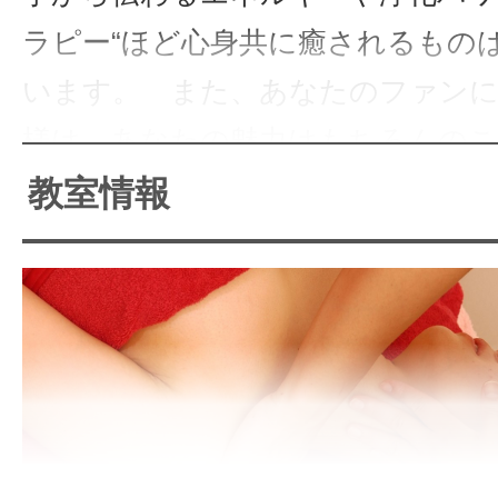
ラピー“ほど心身共に癒されるもの
います。 また、あなたのファン
様は、あなたの魅力はもちろんの
の〜Hand〜 手から癒されもう1度
教室情報
人になるのです。
アーチエンジェルスクールは そ
ーにとことんこだわります。
“もう1度受けたい施術と人”を目指
がゴッドハンドになるお手伝いを