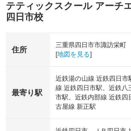
テティックスクール アーチ
サロンメニューか
四日市校
い商品、宣伝ツー
ど技術のみならず
三重県四日市市諏訪栄町
住所
っても初めての方
[
地図を見る
]
ト致します。
プロのサロン運営コンサルタント
近鉄湯の山線 近鉄四日市
線 近鉄四日市駅、近鉄八
受けれるから安心！
最寄り駅
市駅、近鉄内部線 近鉄四
初めて学ぶ方も、今まで働いていて
古屋線 新正駅
しようか迷っている方も、相談しな
ができます。習って習いっぱなし
近鉄四日市、ＪＲ四日市