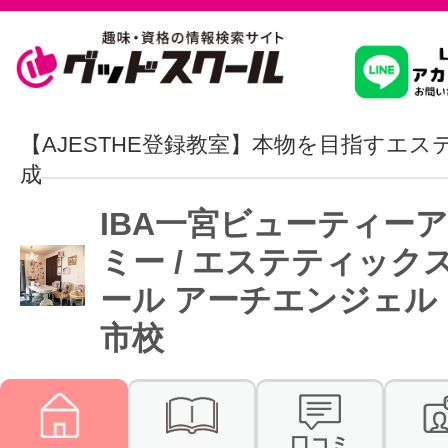
習いたいこ
【AJESTHE登録教室】本物を目指すエ
成
スクールを
IBA一宮ビューティー
ミー / エステティック
ール アーチエンジェル
駅・路線か
市校
通信講座を探
口コミ