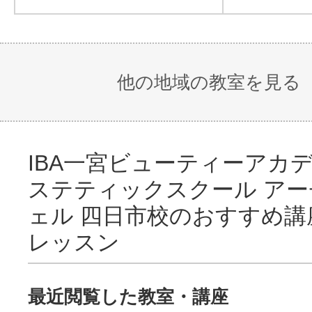
他の地域の教室を見る
＜フェイシャルファーストコース
＞
IBA一宮ビューティーアカデミ
当スクール拘りのスキンケアコス
ステティックスクール ア
メSouple Toucherを使用した
ェル 四日市校のおすすめ講
オールハンドのデコルテ～フェイス
レッスン
学べます！
【こんな方に】
最近閲覧した教室・講座