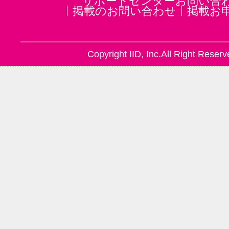
サポートセンターお問い合
掲載のお問い合わせ
掲載お
Copyright IID, Inc.All Right Reserv
＜ボディダイエット痩身コース＞
リラクゼーションコースの代表メニ
ースが学べます。
【こんな方に】
★初心者向け、全ての方向け
＜フェイシャルサロン開業コース
＞