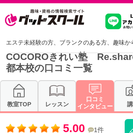
習いたいこ
エステ未経験の方、ブランクのある方、趣味か
COCOROきれい塾 Re.shar
スクールを
都本校の口コミ一覧
駅・路線か
口コミ
教室TOP
レッスン
講
インタビュー
通信講座を探
5.00
1件