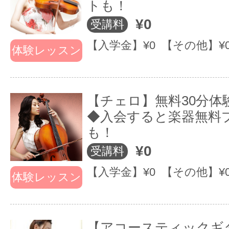
トも！
1ヶ月目 49,600円～
¥0
受講料
2ヶ月以降 10,400円～
【入学金】¥0 【その他】¥
年間費用は約16.4万円～になりま
体験レッスン
ゼントキャンペーン対象）
【チェロ】無料30分体
◆入会すると楽器無料
●ぴったりな講師が見つかる●
も！
満足保障としてあなたにぴったり
¥0
受講料
の講師をご提案します！
【入学金】¥0 【その他】¥
体験レッスン
体験レッスンを用意しているスク
ールはかなりありますが、実際に
【アコースティックギ