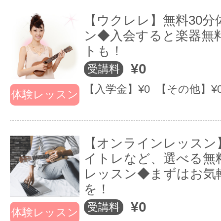
【ウクレレ】無料30分
ン◆入会すると楽器無
トも！
¥0
受講料
【入学金】¥0 【その他】¥
体験レッスン
【オンラインレッスン
イトレなど、選べる無料
レッスン◆まずはお気
を！
¥0
受講料
体験レッスン