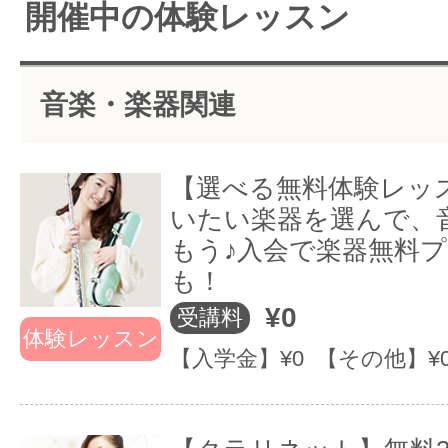
開催中の体験レッスン
ント♪２６種類の
で演奏！半年後
支
楽器と選べる楽
の上達をお約束
サ
器ケース
する独自のプロ
を
音楽・楽器関連
毎日のライフス
グラム
為の
タイルを音楽で
はじめてでも、
サ
彩ります
かっこよく演奏
【選べる無料体験レッ
ができます
いたい楽器を選んで、
もう♪入会で楽器無料
～～～EYSが選ばれる理由～
も！
¥0
受講料
全２３種類の豊富な楽器・ヴ
体験レッスン
【入学金】¥0 【その他】¥
ース
●柔軟なレッスンプラン●