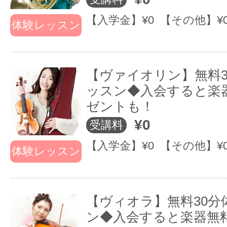
ヴォーカルコース：レッスン時間55分 2
【入学金】¥0 【その他】¥
体験レッスン
20円
【ヴァイオリン】無料3
EYSなら様々な特典が「無料」で
ッスン◆入会すると楽
・最新設備が充実
ゼントも！
・楽器プレゼントキャンペーン（一
¥0
受講料
り）
【入学金】¥0 【その他】¥
体験レッスン
・満足できないレッスンも無料でや
ます
【ヴィオラ】無料30分
ン◆入会すると楽器無