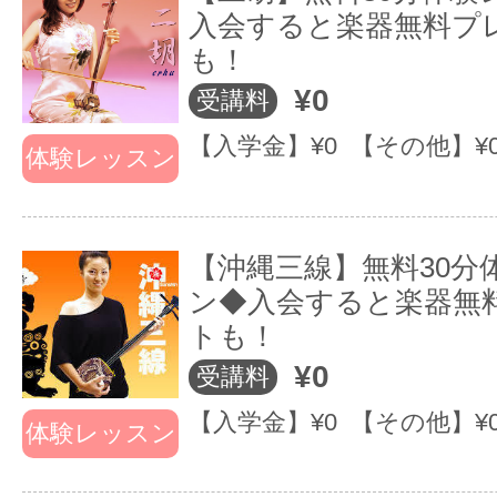
入会すると楽器無料プ
も！
¥0
受講料
【入学金】¥0 【その他】¥
体験レッスン
【沖縄三線】無料30分
ン◆入会すると楽器無
トも！
¥0
受講料
【入学金】¥0 【その他】¥
体験レッスン