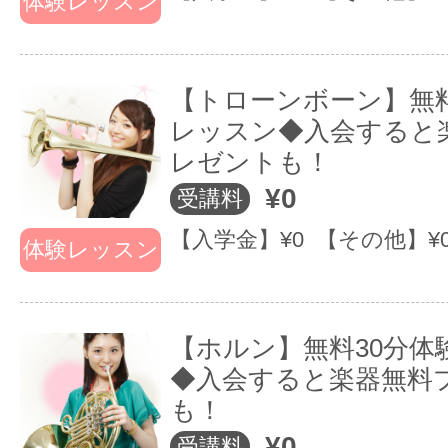
体験レッスン
無料補講
どちらかをお選びできます♪
【トローンボーン】無料
レッスン◆入会すると
●わかりやすい料金
レゼントも！
¥0
受講料
入会時にかかる「
【入学金】¥0 【その他】¥
入会金 19,000円 
体験レッスン
楽器がもらえて
一律のレッスン費※
この値段？！
代 16,000円
【ホルン】無料30分体
１回あたりのレ
◆入会すると楽器無料
※1楽器コース：レ
ッスン費はどこ
も！
よりも安い！
分 2回/月 10,800円
¥0
受講料