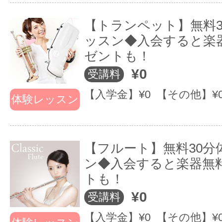
(１) 固定スケジュール（月２回）
【トランペット】無料3
決まっているので忙しい社会人の方
ッスン◆入会すると楽
ゼントも！
いやすい！
¥0
受講料
(２) 無料補講サービス：(別の日に
【入学金】¥0 【その他】¥
体験レッスン
替えができます。)会議や飲み会な
用事で行けない時も安心！別の日に
ン！
【フルート】無料30分
ン◆入会すると楽器無
トも！
予定がどうしても組みづらい方・・
¥0
受講料
少しでもスケジュールのわかる方・
【入学金】¥0 【その他】¥