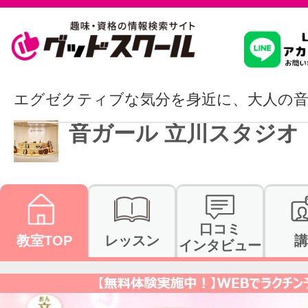
習いたいこ
エグゼクティブな気分を身近に、大人の
音ガール 立川スタジオ
スクールを
駅・路線か
口コミ
教室TOP
レッスン
講
インタビュー
通信講座を探