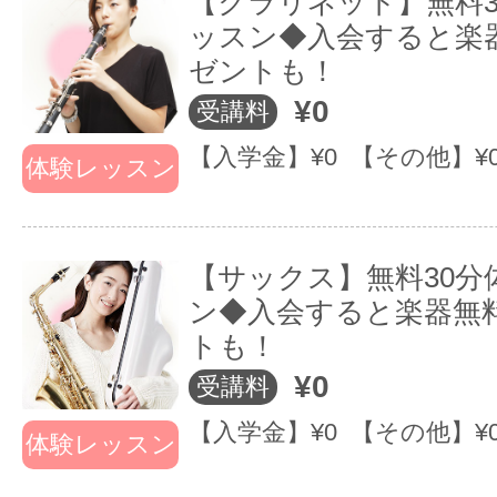
【クラリネット】無料3
ッスン◆入会すると楽
「無料補講」で別の日にレッスン
ゼントも！
振替が出来ます！
¥0
受講料
実は…フリー制は「自由なようで
【入学金】¥0 【その他】¥
体験レッスン
自由じゃない」
⇒毎レッスン時に次のレッスンの
【サックス】無料30分
予約を取らなければならない
ン◆入会すると楽器無
⇒予約を入れた人勝ちで、先に予約
トも！
¥0
いている時間しか予約できない
受講料
【入学金】¥0 【その他】¥
体験レッスン
《ご提案》