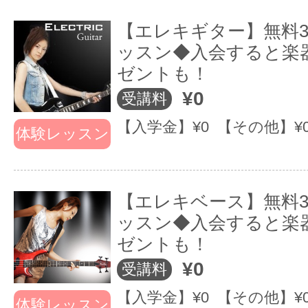
せっかく無料体験レッスンに来てい
【エレキギター】無料3
ッスン◆入会すると楽
ご満足いただけないレッスンを提
ゼントも！
ら大変申し訳ありません。
¥0
受講料
・通常レッスンの満足度をチェック
【入学金】¥0 【その他】¥
体験レッスン
体験の時は愛想が良かったけど、レ
ートしたらサービス精神が落ちてく
【エレキベース】無料3
めません。音ガールではEnjoy保
ッスン◆入会すると楽
に研鑽していきます。
ゼントも！
¥0
受講料
【入学金】¥0 【その他】¥
レッスンのクオリティ追及にこだわ
体験レッスン