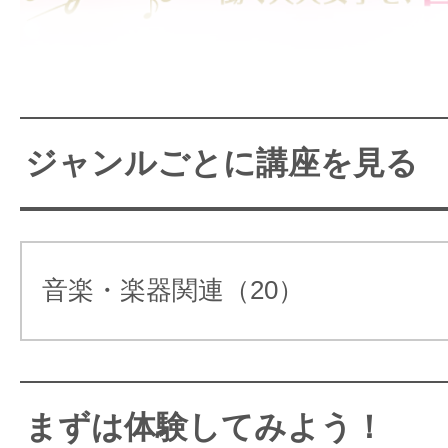
意しておまちしております。初心者
導いたしますので安心していらし
音楽をはじめたい大人女子の
ずは無料の体験レッスンへお越しく
教室♪
ジャンルごとに講座を見る
気軽に音楽を楽しめる！音ガ
【３つのお約束】
音楽・楽器関連（20）
【お約束①】
【お約束②】
【
まずは体験してみよう！
無料楽器プレゼ
ライブイベント
バ