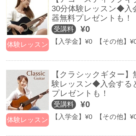
通ってから講師と合わないという
30分体験レッスン◆入
ような不満がでるケースは少なく
器無料プレゼントも！
ありません。
¥0
受講料
【入学金】¥0 【その他】¥
体験レッスン
EYSでは受講生が講師を評価する
用！
【クラシックギター】無
・講師の人柄をチェック！
験レッスン◆入会する
プレゼントも！
音ガールでは会員様から寄せられた
¥0
受講料
析を公開しています。楽しく学ぶ為
【入学金】¥0 【その他】¥
体験レッスン
柄も考えましょう。
・体験レッスンの満足度をチェック