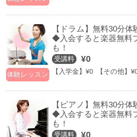
【ドラム】無料30分体
◆入会すると楽器無料
も！
¥0
受講料
【入学金】¥0 【その他】¥
体験レッスン
JAZZやオーケストラ、ロック・ポップ
【ピアノ】無料30分体
ンルのバンドがあります♪
◆入会すると楽器無料
も！
¥0
受講料