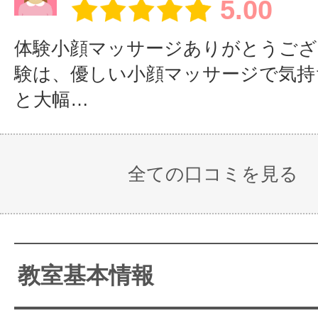
5.00
【手技・頭部】
【①手技・頭
【
体験小顔マッサージありがとうござ
・マニュアル以外の現場主義の手
部】
部
験は、優しい小顔マッサージで気持
ひぐちが先に
者さまのタイプ別の手技など）
と大幅…
圧・方向・向き
受けてとなり
第
を教えていきま
圧・方向・向き
に
す
正しくできてる
圧
全ての口コミを見る
かチェック
正
・定期的な小顔・整体の勉強会は
か
体に関する
美容 ネイル、エステ、肌、
教室基本情報
医食同源 発酵食、スパイス
運動 ヨガ・ストレッチ・ウ