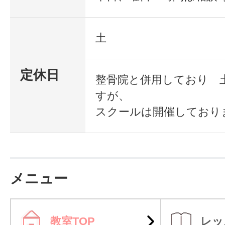
先生方にも共有して頂き、多くの
・短期間で習得したい方
方を増やして頂きたいです
土
受講料 17万6千円
定休日
整骨院と併用しており 
すが、
※入会後、スクール紹介制あり（最
スクールは開催しており
謝礼金）
受講期間 2か月間 6回
メニュー
受講日 平日12時～ 土曜13時
4時～
教室TOP
レッ