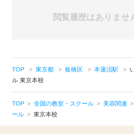
顔＋ヘッドマッ
する方が絶対いま
サージコース
閲覧履歴はありませ
・体験あり
この際、
リピート必ずき
一生ものの手技を
ます
習得すると施術
れてはいかがです
の幅が増えます
TOP
東京都
板橋区
本蓮沼駅
ル 東京本校
受講料 27万５千円
TOP
全国の教室・スクール
美容関連
ール
東京本校
※入会後、スクール紹介制あり（最