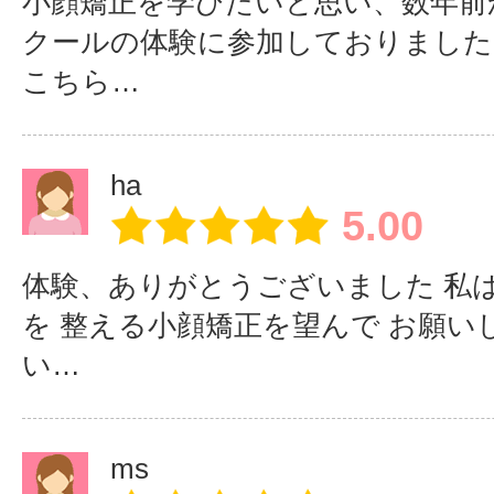
小顔矯正を学びたいと思い、数年前
手技
クールの体験に参加しておりました
ーアップ
こちら…
・整体歴２０年の現場主義・手技
ha
ツーマンで丁寧に指導
【お誕生日おめ
みんなで
5.00
でとうございま
ケーキをいただ
す】
きました！
体験、ありがとうございました 私
・短期間での集中講座で
を 整える小顔矯正を望んで お願い
生徒さまがお誕
いち早く先生方に小顔で笑顔あ
い…
生日でした！
増やしてもらいたい
ms
・現場での経験から即効性のある