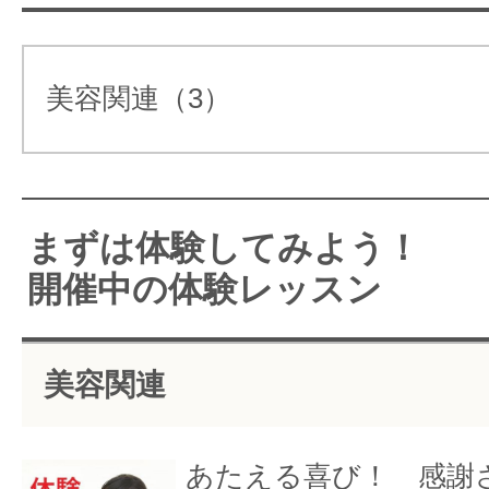
【コース】（体験あり）
美容関連（3）
●フェイスラインをシャープに特
【卒検、合
人を癒すことが
顔矯正コース （1番人気）
格！！】
大好きな生徒さ
んでした
●深眠できるリピーター続出！ 
7/29、小顔コー
まずは体験してみよう！
ッサージコース
ス合格しました
小顔で笑顔あふ
開催中の体験レッスン
●お顔、頭に関して無敵の施術！ 
大変、努力家で
れる方々を
２時間もかけて
増やしてくださ
マッサージ+頭痛整体
通っていただき
い！
美容関連
ました
※入会後、スクール紹介制あり（最
心から応援して
あたえる喜び！ 感謝
ます！