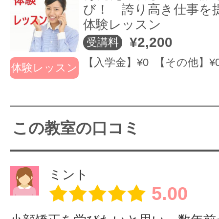
円 謝礼金）
び！ 誇り高き仕事を
体験レッスン
¥2,200
受講料
【入学金】¥0 【その他】¥
【当スクールが選ばれる理由！】
体験レッスン
ツボの授業】
【フェイシャル
【
授業】
授
・継続できる経営をフォローして
実践形式で、
（リンパ）
（
この教室の口コミ
触れ方・圧のか
ン
卒業後が、現場（経営）一番大
け方・変化の出
こちらは
卒業後は、全員永久無料フォロ
し方を
リンパ・凝りな
こ
ミント
その場で体感
どの
老
はじめの施術（経営）は、不安
老廃物を排除し
輪
5.00
ュアル以外もたくさん出てきます
スッキリさせる
技
継続経営できるように 全員永