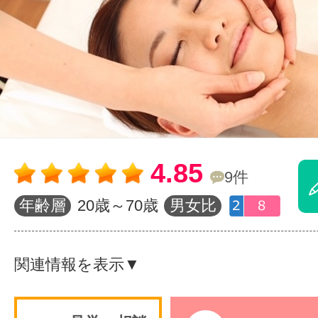
体験レッス
やりたいこ
特集をみる
4.85
9件
年齢層
20歳～70歳
男女比
グッドスク
関連情報を表示▼
掲載のお問