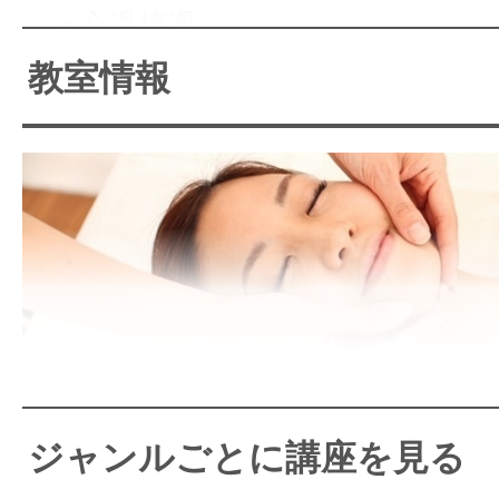
＝心温接遇
③人に喜んでもらう・尽くす
教室情報
＝利他精神
あたえる喜び！
感謝される喜び！
誇り高き仕事を提供します
あたえる喜び！ 感謝される
り高き仕事を提供します
ジャンルごとに講座を見る