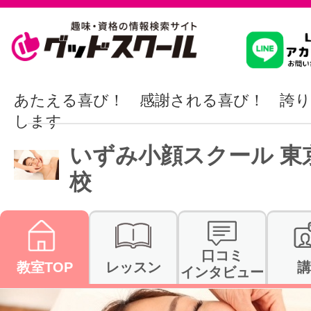
習いたいこ
あたえる喜び！ 感謝される喜び！ 誇り
します
スクールを
いずみ小顔スクール 東
校
駅・路線か
口コミ
教室TOP
レッスン
講
通信講座を探
インタビュー