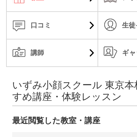
時間 1回 3時間
卒業後は、全員永久無料フォロー
口コミ
生徒
※期間、日、時間 相談可能
講師
ギャ
私が経験しました
いずみ小顔スクール 東京本
くなると
すめ講座・体験レッスン
スマホ・パソコン
●深眠できるリピ
頭痛など
最近閲覧した教室・講座
ーター続出！小
ヘッドマッサージ