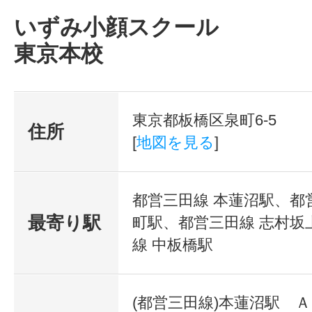
いずみ小顔スクール
異業種の
東京本校
経営、経理、マーケティング、
フェイスラインがシャープに
など
顔幅も細くなりました
東京都板橋区泉町6-5
住所
二次効果で、
楽しくワクワク興味がある事を
[
地図を見る
]
鼻炎でしたが鼻の通りが良くなり
皆さんと成長できればと思って
喜んでいただけました
都営三田線 本蓮沼駅、都
最寄り駅
町駅、都営三田線 志村坂
＼こんな方におす
不安は、行動すると消えて
線 中板橋駅
・小顔矯正で皆さ
今度は
いたい方 ・短期
眠れないほど楽しくて興奮しま
(都営三田線)本蓮沼駅 