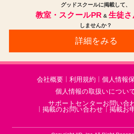
グッドスクールに掲載して、
謝礼金）
教室・スクールPR
生徒さ
&
しませんか？
詳細をみる
受講期間 3か月間 9回
受講日 平日12時～ 土曜13時
4時～
会社概要
利用規約
個人情報
時間 1回 3時間
個人情報の取扱いについ
卒業後は、全員永久無料フォローア
サポートセンターお問い合
掲載のお問い合わせ
掲載お
※期間、日、時間 相談可能