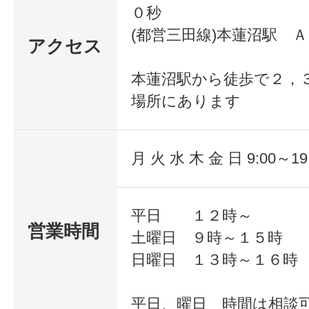
●フェイスライ
方
０秒
ンをシャープに
・整骨院・エステ
(都営三田線)本蓮沼駅 
さぁー行動しましょ
アクセス
特化！ 小顔矯
どで自費メニュー
正コース 1番人
本蓮沼駅から徒歩で２，
気（体験あり）
生
場所にあります
【＼こんな方におすすめ／】
小顔矯正をすると
やる気のある、
月 火 水 木 金 日 9:00～19
初心者の方も大
応が大きく
・小顔矯正で皆さんに喜んでもら
歓迎！！
平日 １２時～
ほとんどの方が驚
・喜んで頂いて稼ぎたい方
営業時間
土曜日 ９時～１５時
ます
・整骨院・エステ・整体の先生な
日曜日 １３時～１６時
それが次へのモチベーションにな
ューを導入したい先生
平日、曜日 時間は相談