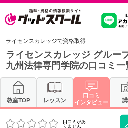
習いたいこ
ライセンスカレッジで資格取得
ライセンスカレッジ グル
スクールを
九州法律専門学院の口コミ一
駅・路線か
口コミ
教室TOP
レッスン
講
インタビュー
通信講座を探