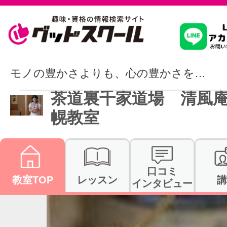
習いたいこ
モノの豊かさよりも、心の豊かさを…
茶道裏千家道場 清風庵
スクールを
幌教室
駅・路線か
口コミ
教室TOP
レッスン
講
インタビュー
通信講座を探