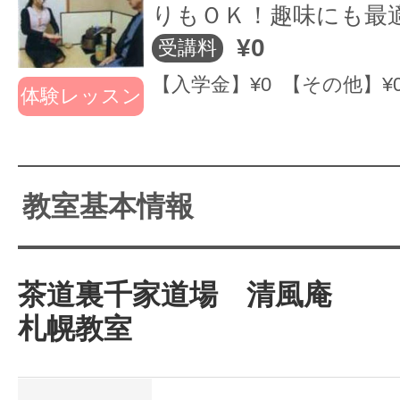
りもＯＫ！趣味にも最
お仕事をされている方も、そうでな
¥0
受講料
やすい様に、入校随時のフリータイ
【入学金】¥0 【その他】¥
体験レッスン
なっております。詳細はお問い合わ
教室基本情報
茶道裏千家道場 清風庵
札幌教室