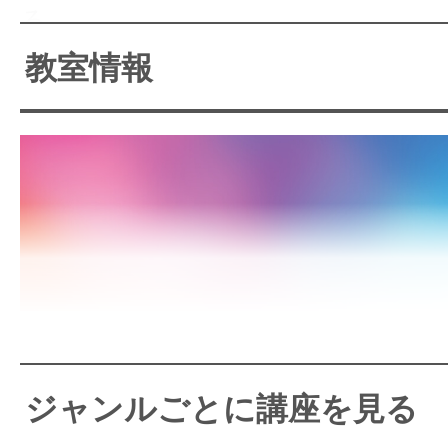
る。
礼で始まり、礼で終わる。そんな「
教室情報
感じる静かな時間は、日々の忙しさ
くれる幸せなひとときに。基本の作
っていると、忘れかけていた和の心
はず。
大通、すすきの、西１１丁目
ス便利
ジャンルごとに講座を見る