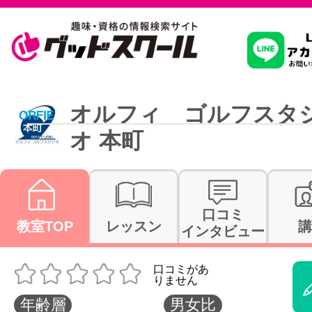
習いたいこ
オルフィ ゴルフスタ
オ 本町
スクールを
駅・路線か
口コミ
教室TOP
レッスン
講
インタビュー
通信講座を探
年齢層
男女比