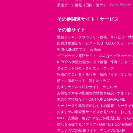
最速ゲーム情報（国内・海外） - Game*Spark
その他関連サイト・サービス
その他サイト
燃費ランキングやガソリン価格、車レビュー情報 
回線速度測定サービス - RBB TODAY スピー
習慣化SNSアプリ - myRule
ビアガーデン専門サイト - みんなのビアガーデ
K-POP＆韓流映画やドラマ情報 - 韓流エンタ
ダイエットSNS - ダイエットクラブ
転職のプロが教える仕事・敬語サイト - マナラ
筋トレ情報サイト - 筋トレクラブ
おすすめグルメ紹介サイト - めしレポ
お得なスマホや回線契約情報を解説 - すまアレ
車のケア情報など - CARTUNE MAGAZINE
カーリースや車買取のおすすめ情報 - カーライ
おすすめの車査定サービスが見つかる - おしえ
WiFi・光回線・格安SIMなどを徹底比較 - く
婚活を応援するメディア - Marriage Consultant
アニメのVOD情報サイト - アニメVOD比較