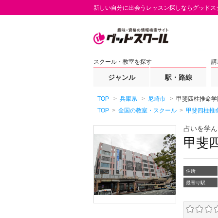
新しい自分に出会うレッスン探しならグッドス
スクール・教室を探す
講
ジャンル
駅・路線
TOP
兵庫県
尼崎市
甲斐四柱推命学
TOP
全国の教室・スクール
甲斐四柱推
占いを学ん
甲斐
住所
最寄り駅