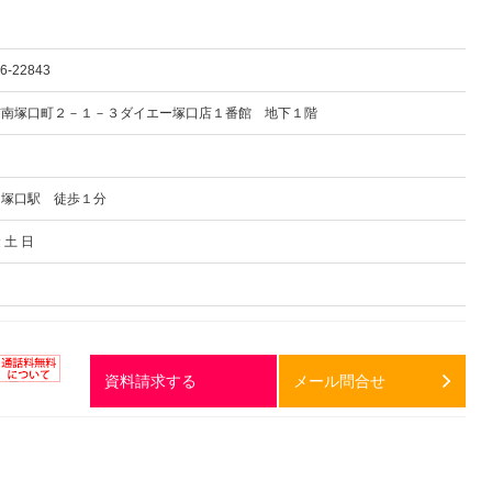
96-22843
市南塚口町２－１－３ダイエー塚口店１番館 地下１階
 塚口駅 徒歩１分
 土 日
資料請求する
メール問合せ
通話料
無料