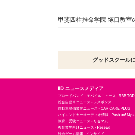
甲斐四柱推命学院 塚口教室
グッドスクール
IID ニュースメディア
ブロードバンド・モバイルニュース - RBB TOD
総合自動車ニュース - レスポンス
自動車整備業界ニュース - CAR CARE PLUS
ハイエンドカーオーディオ情報 - Push on! Mycar-
教育・受験ニュース - リセマム
教育業界向けニュース - ReseEd
総合ゲーム情報 - インサイド