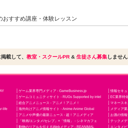
のおすすめ講座・体験レッスン
に掲載して、
教室・スクールPR
&
生徒さん募集
しませ
AY
ゲーム業界専門メディア - GameBusiness.jp
情報セキュリテ
ゲームコミュニティサイト - RUGs Supported by intel
EC業界特化
総合アニメニュース - アニメ！アニメ！
マネースキ
life
海外向けアニメ情報サイト - Anime Anime Global
メディア業界紙 
アニメや声優の最新ニュース - 超！アニメディア
お酒の情報サイ
「映画/エンタメ/セレブ」×「情報」 - シネマカフェ
テックメディア
動物のリアルを伝えるWebメディア - REANIMAL
エンタメビジ