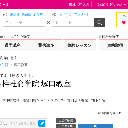
クール
掲載お申込み
掲載のお問い合わせ
例）
東京都
新宿区
新宿駅
例）
まつエク
マッサージ
気
座・レッスンを探す
目的から探す
通学講座
通信講座
体験レッスン
資格取得
院 塚口教室
命学院
塚口教室
でより良き人生を。
四柱推命学院 塚口教室
兵庫県
尼崎市
南塚口町２－１－３ダイエー塚口店１番館 地下１階
関連情報を表示▼
生徒年齢層
口コミがありません
生徒男女比