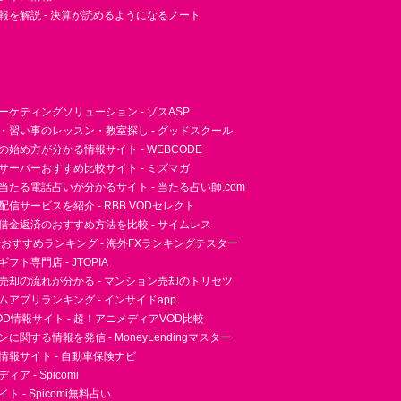
報を解説 - 決算が読めるようになるノート
ーケティングソリューション - ゾスASP
・習い事のレッスン・教室探し - グッドスクール
essの始め方が分かる情報サイト - WEBCODE
サーバーおすすめ比較サイト - ミズマガ
当たる電話占いが分かるサイト - 当たる占い師.com
信サービスを紹介 - RBB VODセレクト
借金返済のおすすめ方法を比較 - サイムレス
者おすすめランキング - 海外FXランキングテスター
フト専門店 - JTOPIA
売却の流れが分かる - マンション売却のトリセツ
アプリランキング - インサイドapp
D情報サイト - 超！アニメディアVOD比較
に関する情報を発信 - MoneyLendingマスター
情報サイト - 自動車保険ナビ
ア - Spicomi
 - Spicomi無料占い