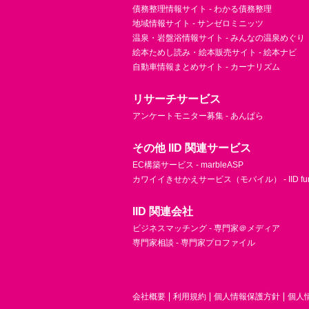
債務整理情報サイト - わかる債務整理
地域情報サイト - サンゼロミニッツ
温泉・岩盤浴情報サイト - みんなの温泉めぐり
絵本ためし読み・絵本販売サイト - 絵本ナビ
自動車情報まとめサイト - カーナリズム
リサーチサービス
アンケートモニター募集 - あんぱら
その他 IID 関連サービス
EC構築サービス - marbleASP
カワイイきせかえサービス（モバイル） - IID fu
IID 関連会社
ビジネスマッチング - 専門家＠メディア
専門家相談 - 専門家プロファイル
会社概要
利用規約
個人情報保護方針
個人