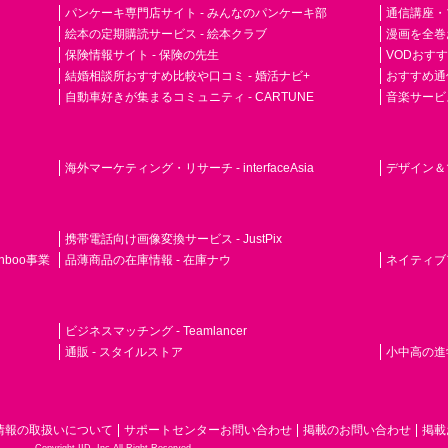
パンケーキ専門店サイト - みんなのパンケーキ部
通信講座・
絵本の定期購読サービス - 絵本クラブ
漫画を全巻
保険情報サイト - 保険の先生
VODおす
結婚相談所おすすめ比較や口コミ - 婚活ナビ+
おすすめ通
自動車好きが集まるコミュニティ - CARTUNE
音楽サービス専門
海外マーケティング・リサーチ - interfaceAsia
デザイン＆マ
携帯電話向け画像変換サービス - JustPix
nboo事業
品薄商品の在庫情報 - 在庫ナウ
ネイティブアド
ビジネスマッチング - Teamlancer
通販 - スタイルストア
小中高の進学
情報の取扱いについて
サポートセンターお問い合わせ
掲載のお問い合わせ
掲載