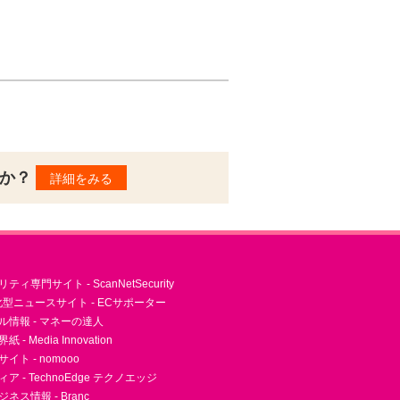
んか？
詳細をみる
ィ専門サイト - ScanNetSecurity
型ニュースサイト - ECサポーター
ル情報 - マネーの達人
- Media Innovation
ト - nomooo
 - TechnoEdge テクノエッジ
ネス情報 - Branc