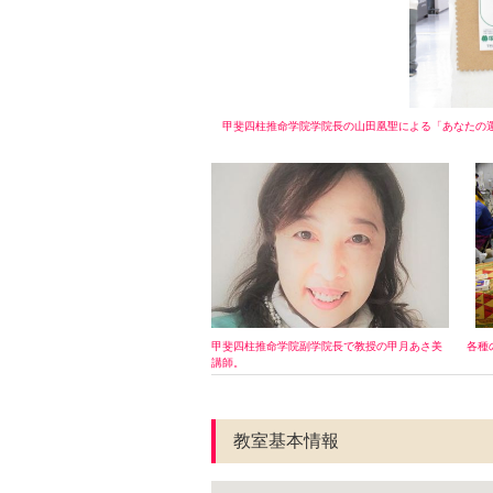
甲斐四柱推命学院学院長の山田凰聖による「あなたの運
甲斐四柱推命学院副学院長で教授の甲月あさ美
各種
講師。
教室基本情報