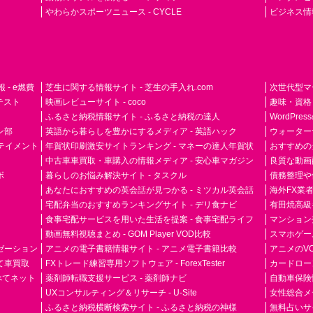
やわらかスポーツニュース - CYCLE
ビジネス情
- e燃費
芝生に関する情報サイト - 芝生の手入れ.com
次世代型マ
ドテスト
映画レビューサイト - coco
趣味・資格
ふるさと納税情報サイト - ふるさと納税の達人
WordPr
ン部
英語から暮らしを豊かにするメディア - 英語ハック
ウォーター
ーテイメント
年賀状印刷激安サイトランキング - マネーの達人年賀状
おすすめの
中古車車買取・車購入の情報メディア - 安心車マガジン
良質な動画配
ボ
暮らしのお悩み解決サイト - タスクル
債務整理や
あなたにおすすめの英会話が見つかる - ミツカル英会話
海外FX業
宅配弁当のおすすめランキングサイト - デリ食ナビ
有田焼高級ギ
食事宅配サービスを用いた生活を提案 - 食事宅配ライフ
マンション
動画無料視聴まとめ - GOM Player VOD比較
スマホゲーム
ゼーション
アニメの電子書籍情報サイト - アニメ電子書籍比較
アニメのVO
て車買取
FXトレード練習専用ソフトウェア - ForexTester
カードローン
らべてネット
薬剤師転職支援サービス - 薬剤師ナビ
自動車保険
UXコンサルティング＆リサーチ - U-Site
女性総合メディ
ふるさと納税横断検索サイト - ふるさと納税の神様
無料占いサイト