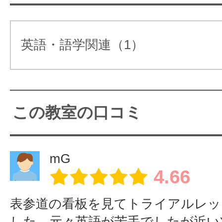
英語もフランス語も同時に習
クールです♪
英語・語学関連（1）
まず、あなたの習いたい内容を教え
どうしたら会話が話せるようになる
この教室の口コミ
を分かりやすく教えます。全ての人
上達します。
mG
4.66
表参道の看板を見てトライアルレッ
した、元々英語が苦手でしたが近い