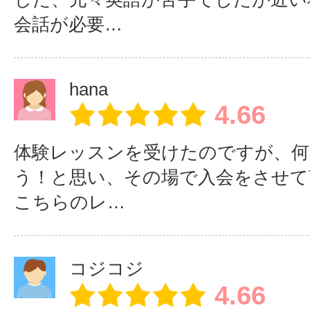
とてもアットホ
コーヒーを飲み
英
会話が必要…
ームな教室で
ながら、あなた
語
す。
のペースで進め
る
ましょう！
す
hana
4.66
アットホームな雰囲気の中、楽
体験レッスンを受けたのですが、何
しょう！
う！と思い、その場で入会をさせて
仕事帰りにも学ぶ事が出来っちゃ
こちらのレ…
までOK...仕事帰りにも学ぶこ
う！２２時までOK♪
コジコジ
4.66
仕事帰りに少しずつ！なんて学び方