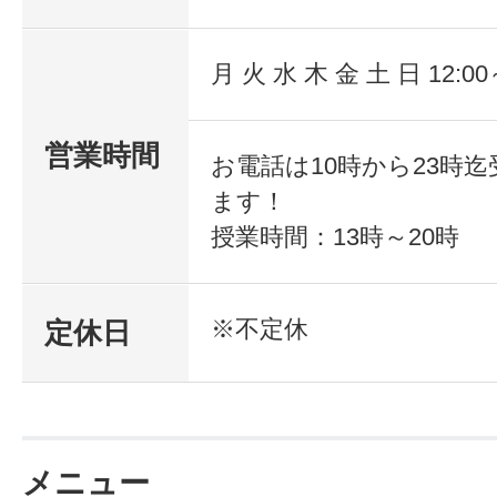
月 火 水 木 金 土 日 12:00
営業時間
お電話は10時から23時
ます！
授業時間：13時～20時
※不定休
定休日
メニュー