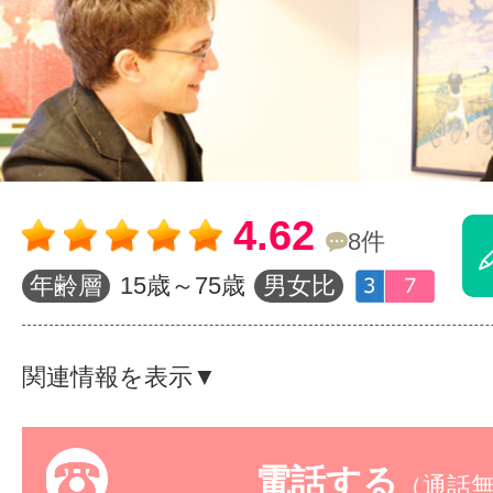
体験レッス
やりたいこ
4.62
特集をみる
8件
年齢層
15歳～75歳
男女比
グッドスク
関連情報を表示▼
掲載のお問
電話する
（通話