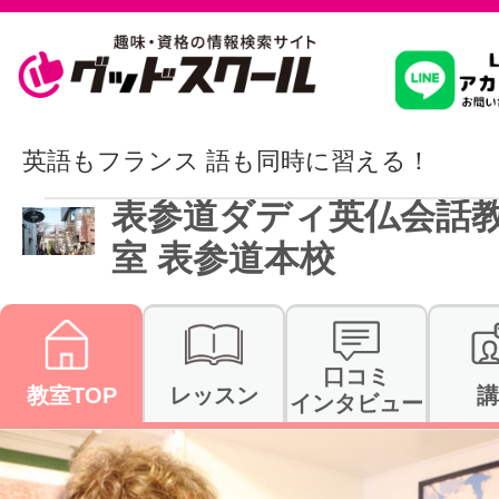
習いたいこ
英語もフランス 語も同時に習える！
表参道ダディ英仏会話
スクールを
室 表参道本校
駅・路線か
口コミ
教室TOP
レッスン
講
インタビュー
通信講座を探