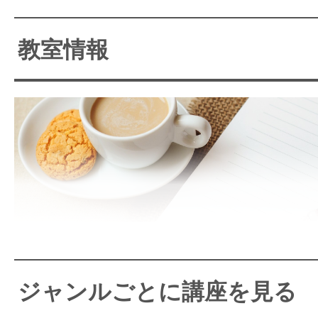
日本で唯一の教室です
教室情報
明治神宮前駅から徒歩２分、
ら徒歩５分
ジャンルごとに講座を見る