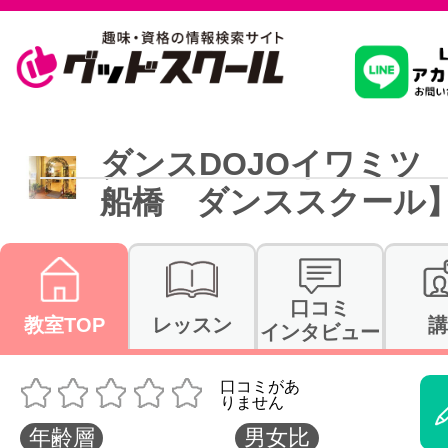
習いたいこ
ダンスDOJOイワミツ 
船橋 ダンススクール
スクールを
駅・路線か
口コミ
教室TOP
レッスン
講
インタビュー
通信講座を探
年齢層
男女比