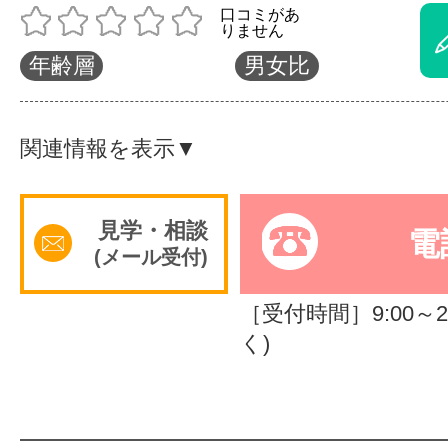
体験レッス
年齢層
男女比
やりたいこ
関連情報を表示▼
特集をみる
見学・相談
電
(メール受付)
グッドスク
［受付時間］9:00～23
く)
掲載のお問