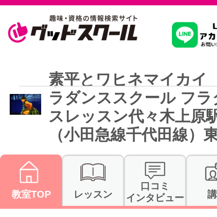
習いたいこ
素平とワヒネマイカイ
ラダンススクール フラ
スクールを
スレッスン代々木上原
（小田急線千代田線）
駅・路線か
口コミ
通信講座を探
教室TOP
レッスン
講
インタビュー