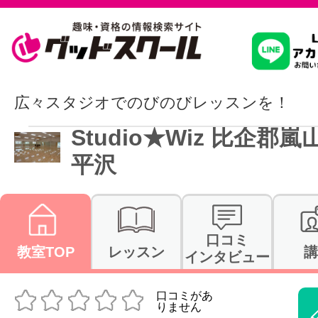
習いたいこ
広々スタジオでのびのびレッスンを！
Studio★Wiz 比企郡嵐
スクールを
平沢
駅・路線か
口コミ
教室TOP
レッスン
講
インタビュー
通信講座を探