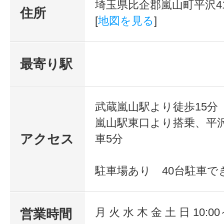
埼玉県比企郡嵐山町平沢4
住所
[
地図を見る
]
最寄り駅
武蔵嵐山駅より徒歩15分
嵐山駅東口より搭乗、平沢
アクセス
車5分
駐車場あり 40台駐車で
月 火 水 木 金 土 日 10:00
営業時間