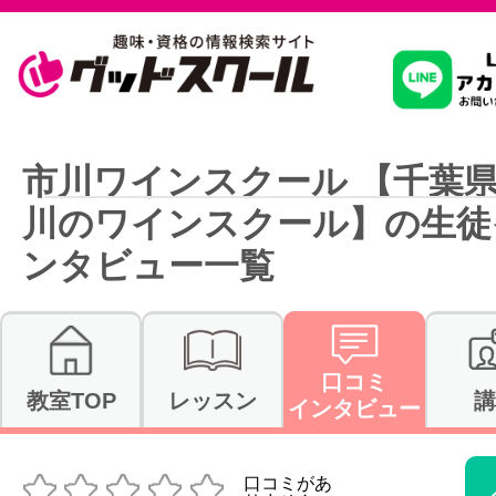
習いたいこ
市川ワインスクール 【千葉
川のワインスクール】の生徒
スクールを
ンタビュー一覧
駅・路線か
口コミ
教室TOP
レッスン
講
インタビュー
通信講座を探