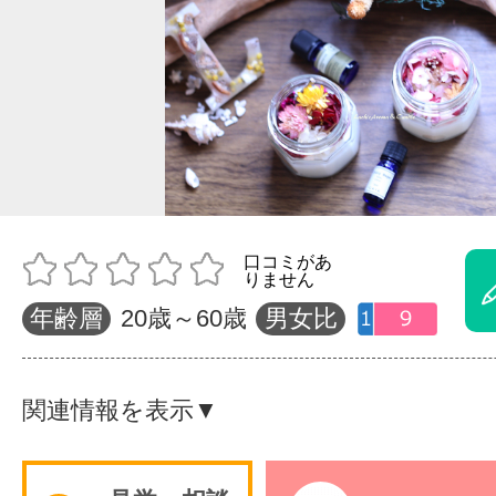
体験レッス
やりたいこ
特集をみる
年齢層
20歳～60歳
男女比
グッドスク
関連情報を表示▼
掲載のお問