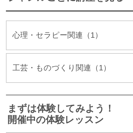
ピーを学べます
花と香りのパワーで「私ラ・
心理・セラピー関連（1）
く自分に！
新しい自分発見の時間をご一
か？
工芸・ものづくり関連（1）
ラ・シ・クはアロマやカラーの知
識をお花やキャンドルなどを応用
まずは体験してみよう！
し、
開催中の体験レッスン
暮らしに取り入れ活用するテクニ