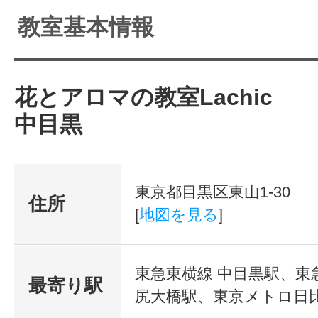
少人数(1～5名ま
リキュラムも対
教室基本情報
イベートレッスン
応可能です。完
全予約制。
♪
花とアロマの教室Lachic
中目黒
・完全予約制。
ご自分の生活で無理がないペースで
東京都目黒区東山1-30
すので、お気軽にご相談ください！
住所
[
地図を見る
]
・コースでステップアップしなが
東急東横線 中目黒駅、東
最寄り駅
ご興味のある講座だけ単発でご受講
尻大橋駅、東京メトロ日比