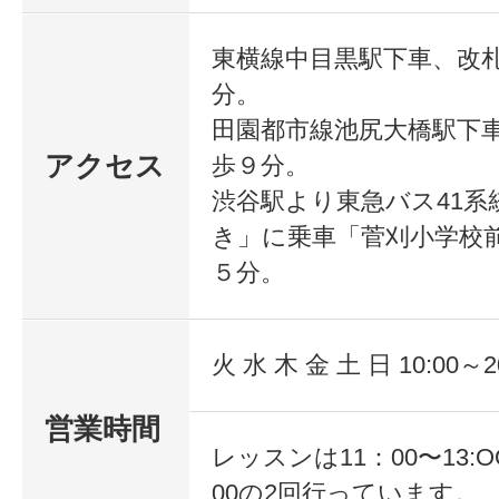
もできます。
東横線中目黒駅下車、改
分。
・フラワーアレンジメントも、アロ
田園都市線池尻大橋駅下
で感じたことを表現していく基本テ
アクセス
歩９分。
につけることができます。
渋谷駅より東急バス41系
き」に乗車「菅刈小学校
５分。
・ご希望の方には資格対応コースも
ます。
火 水 木 金 土 日 10:00～2
営業時間
・お子さま連れでのご受講も歓迎で
レッスンは11：00〜13:OO
00の2回行っています。
ご相談ください♪