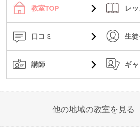
アロマキャンド
アロマキャンド
カ
教室TOP
レッ
ルコース
ルコース
コ
キャンドル・フ
アドヴァンスコ
レグランス専科
ース
口コミ
生徒
～トライアルレッスンもご用意～
講師
ギャ
初めて受講される方に限り、トラ
イアルレッスンとして、フラワー
アレンジメント＆アロマテラピー
他の地域の教室を見る
のコースを体験して頂けます。