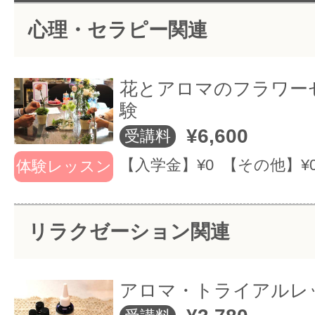
ックを学ぶサロンです。
心理・セラピー関連
プロを目指した資格の取得(アロ
マアドバイザー、カラーセラピス
花とアロマのフラワー
験
ト、キャンドルセラピスト)や資格
¥6,600
受講料
室・Netショップ等の起業を支援し
【入学金】¥0 【その他】¥
体験レッスン
植物には美しさだけではなく、数億
リラクゼーション関連
化する中で培われた、生きるための
セージが秘められていると言われ
アロマ・トライアルレ
アロマとカラーを学び、「体や心へ