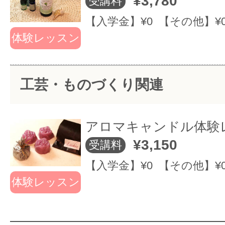
¥3,780
受講料
「具体的な活用方法」「空間デザイ
【入学金】¥0 【その他】¥
ク」などを修得します。
体験レッスン
また資格（アロマアドバイザー、カ
ト、キャンドルセラピスト）取得や
工芸・ものづくり関連
チ起業をご一緒に考えていきます。
アロマキャンドル体験
～ラ・シ・クのレ
¥3,150
受講料
ご紹介～
【入学金】¥0 【その他】¥
体験レッスン
・少人数制による
ご経験や目的に
ッスン
応じた個別のカ