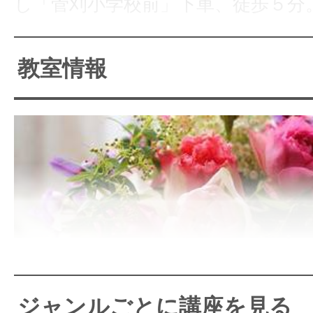
し「菅刈小学校前」下車、徒歩５分
完全予約制。
教室情報
少人数制のプライベートレッスンを
す。
ご自分のペースで無理なく、楽しく
す。
お子さま連れでのご受講も歓迎です
東横線中目黒駅下車、改札よ
い合わせください。
フラワーアレンジメントか
ジャンルごとに講座を見る