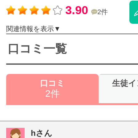
3.90
体験レッス
2件
関連情報を表示▼
やりたいこ
口コミ一覧
特集をみる
口コミ
生徒イ
2件
グッドスク
掲載のお問
hさん