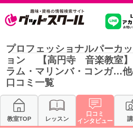
習いたいこ
プロフェッショナルパーカ
ョン 【高円寺 音楽教室】
スクールを
ラム・マリンバ・コンガ…他
口コミ一覧
駅・路線か
口コミ
通信講座を探
教室TOP
レッスン
講
インタビュー