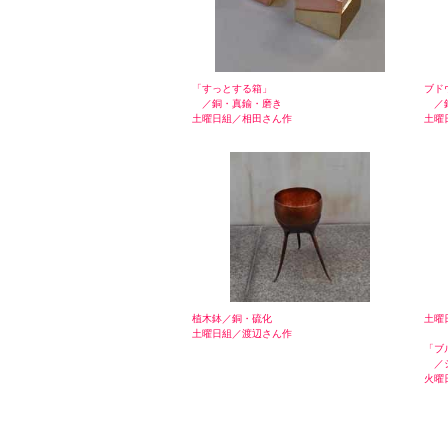
「すっとする箱」
ブド
／銅・真鍮・磨き
／銅
土曜日組／相田さん作
土曜
植木鉢／銅・硫化
土曜
土曜日組／渡辺さん作
「ブ
／シ
火曜