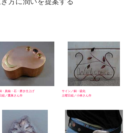
生き方に潤いを提案する
銅・真鍮・石・磨き仕上げ
サイン／銅・硫化
日組／鷹巣さん作
土曜日組／小林さん作