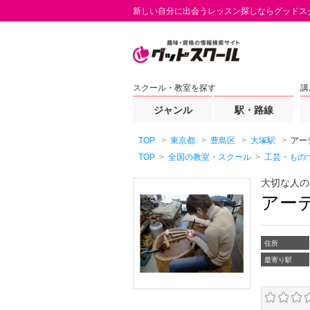
新しい自分に出会うレッスン探しならグッドス
スクール・教室を探す
講
ジャンル
駅・路線
TOP
東京都
豊島区
大塚駅
アー
TOP
全国の教室・スクール
工芸・もの
大切な人の
アー
住所
最寄り駅