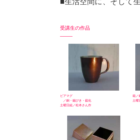
■生活空間に、そして
受講生の作品
ビアマグ
箱／
／銅・錫びき・硫化
土曜
土曜日組／松本さん作