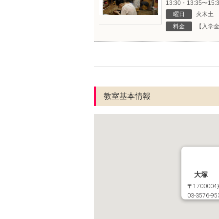
13:30・13:35〜15:
曜日
火木土
料金
【入学金】
教室基本情報
大塚
〒17000
03-3576-95