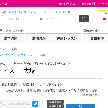
クール
掲載お申込み
掲載のお問い合わせ
例）
東京都
新宿区
新宿駅
例）
まつエク
マッサージ
気
座・レッスンを探す
目的から探す
通学講座
通信講座
体験レッスン
資格取得
ティス 大塚
づくり関連
アーティス
大塚
ために、自分のために何か作ってみませんか？
ティス 大塚
東京都
豊島区
北大塚2-16-4 ＪＴ大塚ビル１階
JR山手線 大塚駅、都電荒川線 大塚駅前駅、東京メトロ丸ノ内線 新大塚駅
関連情報を表示▼
生徒年齢層
口コミがありません
生徒男女比