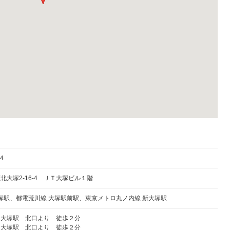
34
北大塚2-16-4 ＪＴ大塚ビル１階
大塚駅、都電荒川線 大塚駅前駅、東京メトロ丸ノ内線 新大塚駅
 大塚駅 北口より 徒歩２分
 大塚駅 北口より 徒歩２分