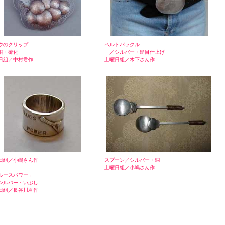
ウのクリップ
ベルトバックル
・硫化
／シルバー・鎚目仕上げ
日組／中村君作
土曜日組／木下さん作
日組／小嶋さん作
スプーン／シルバー・銅
土曜日組／小嶋さん作
ルースパワー」
ルバー・いぶし
日組／長谷川君作