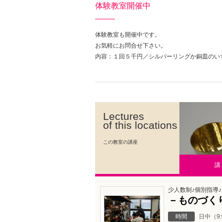
体験教室開催中
体験教室も開催中です。
お気軽にお問合せ下さい。
内容：１回５千円／シルバーリングか銅皿のい
Lectures
of this locations
この教室の講座
講
少人数制♪個別指導
－ものづく
時間
日中（9: