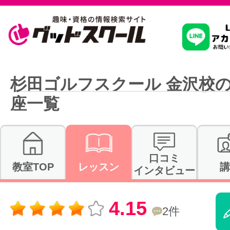
習いたいこ
杉田ゴルフスクール 金沢校
座一覧
スクールを
駅・路線か
口コミ
教室TOP
レッスン
講
インタビュー
通信講座を探
4.15
2件