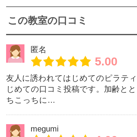
埼玉県内にある他のまつげエクステ
この教室の口コミ
ズ」でも講座を開講致します。
■大宮西口店 ■東大宮店 ■朝
匿名
5.00
店 ■武蔵浦和店
■川口店 ■蕨店 ■上尾店 
友人に誘われてはじめてのピラテ
春日部店
じめての口コミ投稿です。加齢とと
ちこっちに…
詳細はＩＦＬビューティーカレッジ
をご覧下さい。
megumi