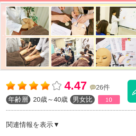
体験レッス
やりたいこ
特集をみる
4.47
26件
グッドスク
年齢層
20歳～40歳
男女比
掲載のお問
関連情報を表示▼