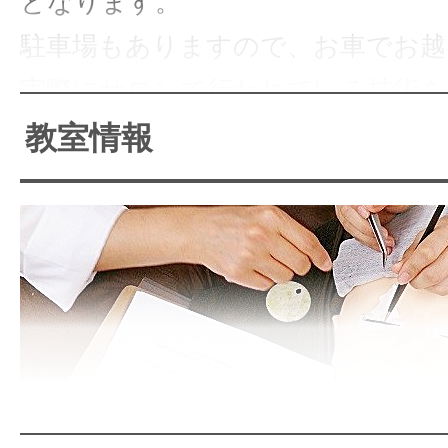
となります。
駐車場もありますので、お車でお越
実際にサロンで行われている技術を
す。
教室情報
2024年12月～、耳つぼジュエリー
【EJA耳つぼジュエリー協会認定講
12月開講日程 【時間10時~13時】
16日(月)空きあり◎
19日(木)空きあり◎
「キレイ」のプロになる！！
23日(月)空きあり◎