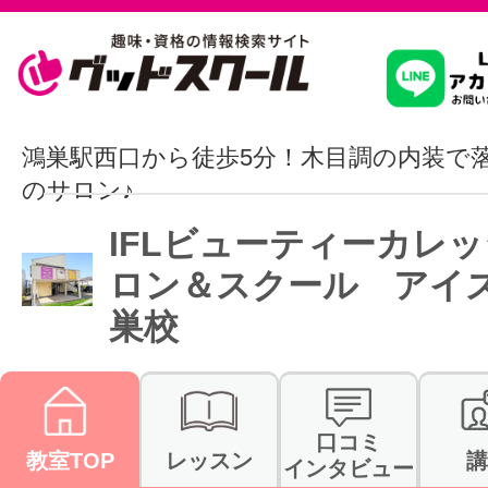
習いたいこ
鴻巣駅西口から徒歩5分！木目調の内装で
のサロン♪
スクールを
IFLビューティーカレッ
ロン＆スクール アイ
巣校
駅・路線か
通信講座を探
口コミ
教室TOP
レッスン
講
インタビュー