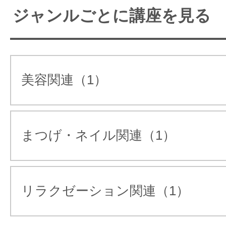
巣駅から西口から徒歩5分！
ジャンルごとに講座を見る
雰囲気のサロンです！
詳しくは【EJA耳つぼジュエリー協
実際のサロンで行われている技術
ージをご覧ください
美容関連（1）
を学べる！
実習重視のわかりやすい授業内
容！
まつげ・ネイル関連（1）
気軽に習える1dayコースが充実！
リラクゼーション関連（1）
ぜひ当スクールへお越しください
♪