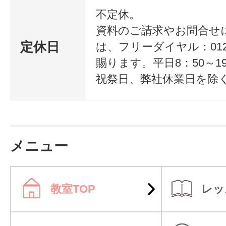
講座を数多く取り揃えています。４
不定休。
資料のご請求やお問合せ
っかり就業サポート！三幸グループ
定休日
は、フリーダイヤル：0120-
ービス会社、クリエイトスタッフが
賜ります。平日8：50～1
祝祭日、弊社休業日を除
生かして就業をサポートします。
メニュー
教室TOP
レッ