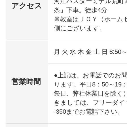
河江バスターミナル荒町
力。
アクセス
条」下車。徒歩4分
※教室はＪＯＹ（ホーム
１．熱心な指導！現場経験豊かなベ
側にございます。
が、初めての方でも介護に必要な知
につくまで、一人ひとりを丁寧に指
月 火 水 木 金 土 日 8:50～
２．全国に教室を展開しています！
講日を変更したいときも、無料で振
●上記は、お電話でのお
営業時間
できます。３．専門校だからできる
ります。平日8：50～19
祭日、弊社休業日を除く
インナップ！基本のキャリアパスに
きましては、フリーダイヤル
はもちろん、様々な介護現場にあわ
-350までお電話下さい。
識と技術を短期間で身に付けること