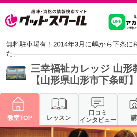
習いたいこ
無料駐車場有！2014年3月に嶋から下条
た。
スクールを
三幸福祉カレッジ 山形
【山形県山形市下条町
駅・路線か
口コミ
教室TOP
レッスン
講
通信講座を探
インタビュー