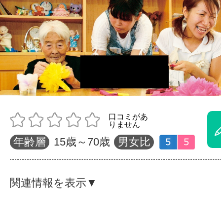
体験レッス
やりたいこ
特集をみる
年齢層
15歳～70歳
男女比
グッドスク
関連情報を表示▼
掲載のお問