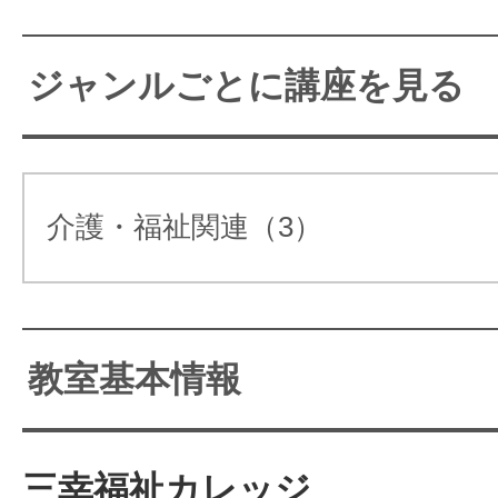
介護を仕事に、福祉の心を学
ジャンルごとに講座を見る
三幸福祉ｶﾚｯｼでﾞは、自ら考
る介護職員を育てます。
介護・福祉関連（3）
介護の現場で働きたい方の成長に
種講座をご提供します。
福祉の専門校である三幸福祉ｶﾚｯｼﾞ
教室基本情報
スタートラインである「介護ヘルパ
(介護職員初任者研修）」はもちろ
三幸福祉カレッジ