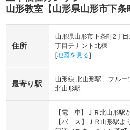
はじめキャリアを積んでいく中で
山形教室【山形県山形市下条
る「実務者研修」「介護福祉士受験
級講座のラインナップも豊富に用意
山形県山形市下条町2丁目1
す。あなたの介護職デビューの入り
住所
丁目テナント北棟
介護福祉士やケアマネージャーにな
[
地図を見る
]
リアに合わせてぴったりの講座を
が、三幸福祉ｶﾚｯｼﾞの魅力です。「
山形線 北山形駅、フルー
最寄り駅
北山形駅
勉強をはじめたい」と言う方にこそ
えたスクール選びをお勧めします。
【電 車】ＪＲ北山形駅
福祉の専門校 三幸福祉ｶﾚｯｼﾞな
【バ ス】ＪＲ山形駅よ