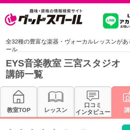
習いたいこ
全32種の豊富な楽器・ヴォーカルレッスンがあ
ール
スクールを
EYS音楽教室 三宮スタジオ
講師一覧
駅・路線か
口コミ
教室TOP
レッスン
講
インタビュー
通信講座を探