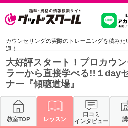
習いたいこ
カウンセリングの実際のトレーニングを積みた
適！
スクールを
大好評スタート！プロカウン
ラーから直接学べる!!１day
ナー『傾聴道場』
駅・路線か
通信講座を探
口コミ
教室TOP
レッスン
講
インタビュー