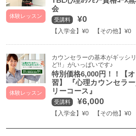
TBL心理ｶｳﾝｾﾗｰ資格ｺｰ
会
体験レッスン
¥0
受講料
【入学金】¥0 【その他】¥0
カウンセラーの基本がギッシ
ど!!」がいっぱいです♪
特別価格6,000円！！【
習】 『心理カウンセラ
リーコース』
体験レッスン
¥6,000
受講料
【入学金】¥0 【その他】¥0