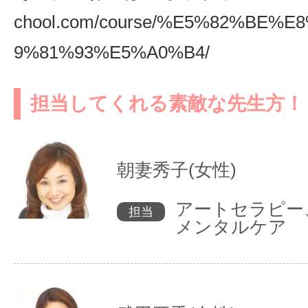
chool.com/course/%E5%82%BE%
9%81%93%E5%A0%B4/
担当してくれる素敵な先生方！
朝妻秀子(女性)
アートセラピー
担当
メンタルケア