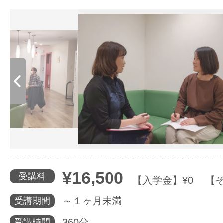
体験レッス
やりたいこ
特集をみる
グッドスク
¥16,500
受講料
【入学金】¥0 【そ
掲載のお問
～１ヶ月未満
受講期間
360分
受講時間