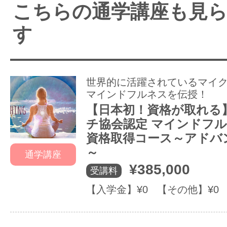
こちらの通学講座も見
す
世界的に活躍されているマイ
マインドフルネスを伝授！
【日本初！資格が取れる
チ協会認定 マインドフ
資格取得コース～アドバ
～
通学講座
¥385,000
受講料
【入学金】¥0 【その他】¥0