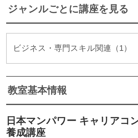
てください！一緒にキャリア
ジャンルごとに講座を見る
上！◆試験合格に向け講師・事務局
指しませんか。
ート体制を敷いています。忙しい方
格を取ったあとのイメージを明確に
ビジネス・専門スキル関連（1）
合格への秘訣。当社HPでは「１０
ビジョン」がつくれます。
教室基本情報
関連ワード：コミュニケーション、
ンセラー、心理カウンセラー
資格取得後のサポートサービスまで、トー
日本マンパワー キャリアコ
を取っているのが特徴です。
養成講座