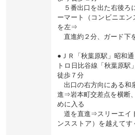
５番出口を出た右後ろ
ニアとして、2020年2月現在、累
ーマート（コンビニエン
計受講者数は40,000名を超える多
を左⇒
いただいているキャリアコンサル
直進約２分、ガード下
です。
●ＪＲ「秋葉原駅」昭和
トロ日比谷線「秋葉原駅
徒歩７分
<最前線の知識を有し、教授法トレ
出口の右方向にある和
だ経験豊富な講師陣>
進⇒岩本町交差点を横断
日本マンパワーでは、全ての通学コ
めに入る
道を直進⇒スリーエイ
教授法訓練と、実践研修を修了した
ンスストア）を越えてす
しています。キャリア支援の現場で