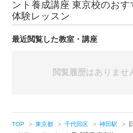
ント養成講座 東京校のおす
を学ぶことが出来れば素晴らしい会
体験レッスン
らしい人材作りが出来ると確信しま
代 男性 経営者・管理者）
最近閲覧した教室・講座
最初はとても不安でいっぱいで「自
だろうか」「向いているのだろう
閲覧履歴はありませ
ましたが、受講したことで自分が分
したいのか」「どうなりたいか」
した。内容は人生において役に立つ
で、本当に受講してよかったと思い
TOP
東京都
千代田区
神田駅