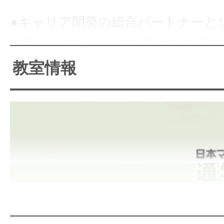
●キャリア開発の総合パートナーと
教育・人材サービスを提供する日本
一人ひとりのキャリアビジョンに対
教室情報
キルを身につけてもらうという理念
数の教育講座を開設。通学講座では
けての「マイキャリアドック」を
トータルなサポートを特徴としてい
●「あなたのキャリアビジョンを実
日本マンパワーへ◆必要なスキルを
「こうなりたい」自分をイメ
めの講座多数。通信講座だけでも、そ