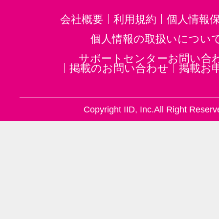
会社概要
利用規約
個人情報
個人情報の取扱いについ
＜コースの特徴
＜コースの特徴
＜
サポートセンターお問い合
１＞実務や経験
２＞練り上げら
３
掲載のお問い合わせ
掲載お
に裏づけられた
れた自身の研修
講
講師陣！
プログラム！
の
Copyright IID, Inc.All Right Reserv