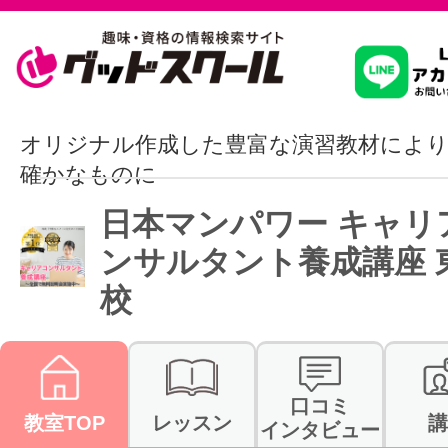
習いたいこ
オリジナル作成した豊富な演習教材によ
確かなものに
スクールを
日本マンパワー キャリ
ンサルタント養成講座 
校
駅・路線か
通信講座を探
口コミ
教室TOP
レッスン
講
インタビュー