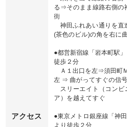
る⇒そのまま線路右側の
ただいております。「自分は場違い
街
か･･･？」そんな不安は不要です！
神田ふれあい通りを直
(茶色のビル)の角を右に
実現を全力でサポートいたします。
ンジしましょう！
●都営新宿線「岩本町駅
徒歩２分
Ａ１出口を左⇒須田町
<多くの方にお選びいただいてい
左 ⇒ 曲がってすぐの信
ます>
スリーエイト（コンビ
ア）を越えてすぐ
日本マンパワーは、1999年に日本
初のキャリアカウンセラー養成講
アクセス
●東京メトロ銀座線「神
座を開講した、この分野のパイオ
より徒歩２分