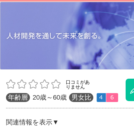
体験レッス
やりたいこ
特集をみる
グッドスク
年齢層
20歳～60歳
男女比
掲載のお問
関連情報を表示▼