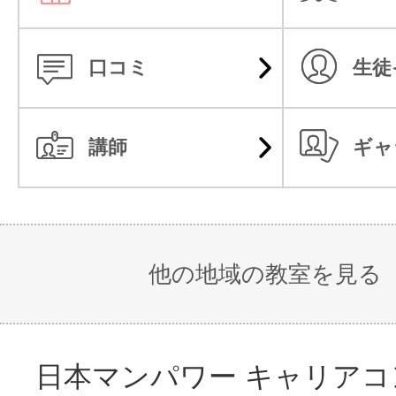
るサポートシステムを整備してお
口コミ
生徒
<受講者様の声>
目的、目標、業界も異なる社会人と
講師
ギャ
機会なので、勉強・スキル取得も大
「新しい人との繋がり」を構築する
思います。（２０代 女性 企業・
他の地域の教室を見る
これからの日本を支える大切な仕事
す。また会社の中で一人でも多くの
日本マンパワー キャリア