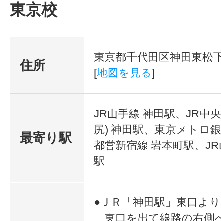
<あなたの「こうな
東京校
緒に実現しませんか
「こうなりたい！
東京都千代田区神田東松下町4
住所
【まずはキャリ
たい！」そんな想
[
地図を見る
]
アを考える】
ぜひ本校の講座を
通信教育講座だけでも３００数以上
JR山手線 神田駅、JR中
尻) 神田駅、東京メトロ銀
わくドキドキするような「こうな
最寄り駅
都営新宿線 岩本町駅、JR
イメージできるはずです。
駅
ご通学いただいている受講生の方は
方や自営業の方はもちろん、休職中
●ＪＲ「神田駅」東口よ
東口を出て線路の右側
婦の方、定年退職した方など幅広い