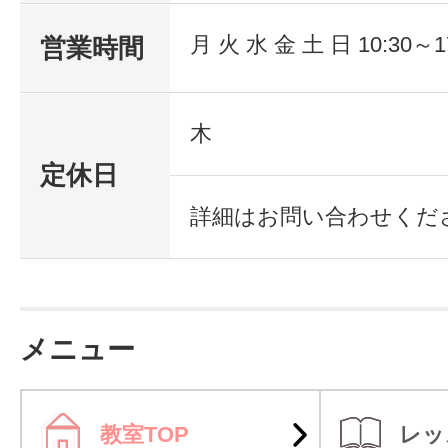
る専門知識を学んでいただけます。
月 火 水 金 土 日 10:30～1
営業時間
<忙しい社会人も安
木
境。無料振替受講制
定休日
知識部分は通信教
詳細はお問い合わせくだ
【多忙な社会人
所を選ばず学習で
を前提としたフ
部分は１２日間の
ォロー制度】
併用し、無理なく
メニュー
またスクーリングの日にご都合が
ば無料の振替制度もあり、忙しい方
教室TOP
レッ