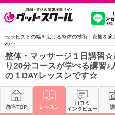
習いたいこ
セラピストの幅を広げる整体の技術！家族を癒
め☆
スクールを
整体・マッサージ１日講習☆
り20分コースが学べる講習♪
の１DAYレッスンです☆
駅・路線か
通信講座を探
口コミ
教室TOP
レッスン
講
インタビュー