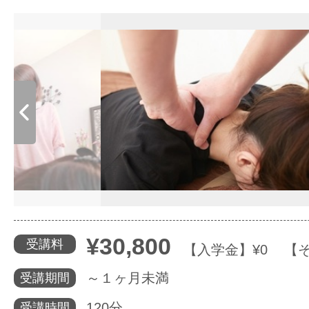
体験レッス
やりたいこ
特集をみる
グッドスク
¥30,800
受講料
【入学金】¥0 【そ
掲載のお問
～１ヶ月未満
受講期間
120分
受講時間