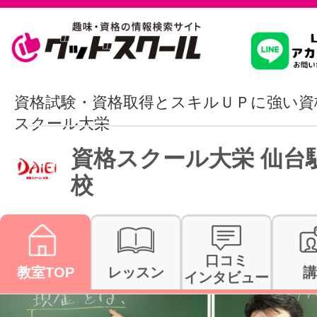
習いたいこ
資格試験・資格取得とスキルＵＰに強い資
スクール大栄
スクールを
資格スクール大栄 仙台
校
駅・路線か
口コミ
教室TOP
レッスン
講
通信講座を探
インタビュー