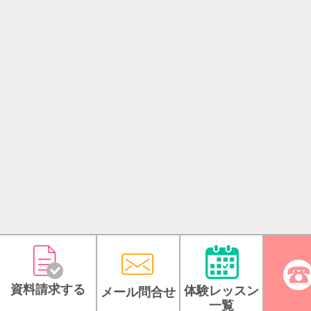
【ＰＩＣＵＰ】公務員説明会 開催
国家公務員・地方公務員（県庁・市
防）などを目指している公務員受験
や受験経験者の方へ公務員試験講座
ています。
まずは、開催日程を確認し、お気軽
参加ください。
資料請求する
体験レッスン
【無料体験とは】
メール問合せ
一覧