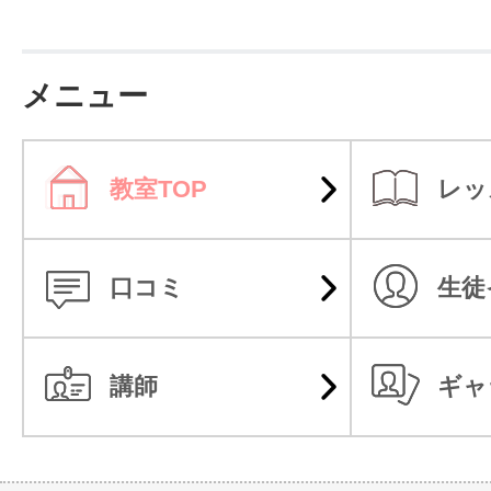
い」カリキュラム・教材、「良い」
やすい」授業「合格できる」授業、
メニュー
ミュニケーションで、お客様の学習
待ちしています。
教室TOP
レッ
ご希望の資格・講座の資料をご請求
様と同じ目標をもった数多くの先輩
口コミ
生徒
生のStep Up（ステップアップ）
す。
講師
ギャ