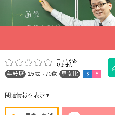
体験レッス
やりたいこ
特集をみる
年齢層
15歳～70歳
男女比
グッドスク
関連情報を表示▼
掲載のお問