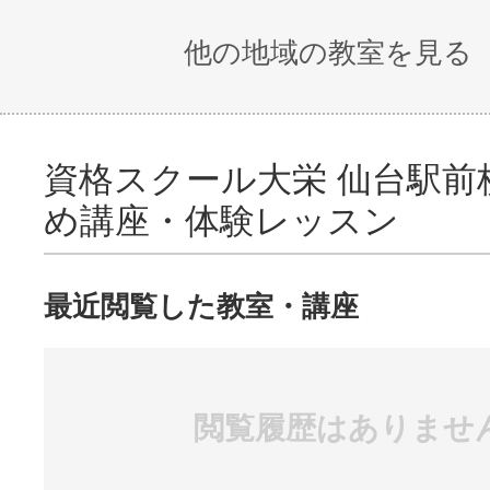
他の地域の教室を見る
「学びやすい」
「良い」授業
「
カルキュラム・
「わかりやす
く
教材
い」授業「合格
ュ
資格スクール大栄 仙台駅前
できる」授業
め講座・体験レッスン
★★レッスンスタ
最近閲覧した教室・講座
校舎に通学して学
オンデマンドコ
としては「オンデ
閲覧履歴はありませ
ースの様子：一
「ライブ講義コー
人ひとりに対応