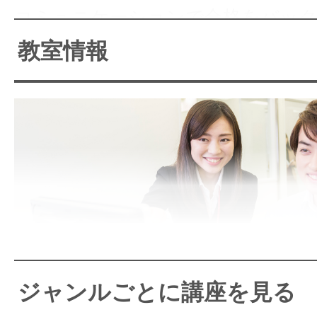
コミュニケーションで合格をバッ
はお気軽お問い合わせください。
教室情報
資格スクールDaiei 仙台駅
そ！
ジャンルごとに講座を見る