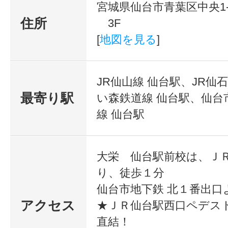
宮城県仙台市青葉区中央1-1
■■■■■■ 必ず何かが見つかる！学習相談
住所
3F
中！ ■■■■■■
[
地図を見る
]
★★年齢・学歴・
JR仙山線 仙台駅、JR仙
問わない、社会人
最寄り駅
い森鉄道線 仙台駅、仙台
資格と就職のStep 
線 仙台駅
・働きながら資
アップ）スクール
格や技能を修得
大栄 仙台駅前校は、Ｊ
したいという社
人生は、一人ひと
り、徒歩１分
会人
仙台市地下鉄 北１番出口
・現在の職種仕
ながる階段を一歩
アクセス
★ＪＲ仙台駅西口ペデス
事に物足りなさ
テップアップする
直結！
を感じている社