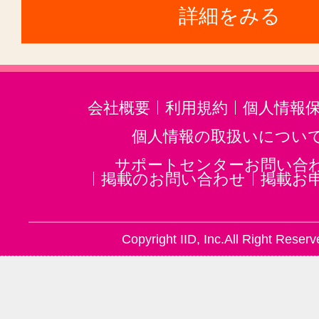
詳細をみる
【ライブ授業コース】
決まった曜日・時間帯に定期的に通
タイルです。
会社概要
利用規約
個人情報
講師は、受講生の理解の様子を見て
個人情報の取扱いについ
ていきます。
サポートセンターお問い合
掲載のお問い合わせ
掲載お
ライブ講義独特の緊張感が学習効率
Copyright IID, Inc.All Right Reserv
また定期的に通うため、スケジュー
すいのも特長です。
学習の進め方・スケジュールはお気