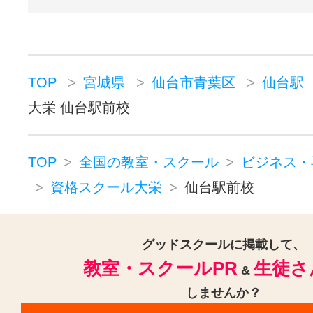
す。
できる柔軟な個
別学習スタイル
【オンデマンドコース】
TOP
宮城県
仙台市青葉区
仙台駅
ご自分の都合に合わせた日時に予約
大栄 仙台駅前校
する学習スタイルです。
個別に、ライブ講義の雰囲気をその
TOP
全国の教室・スクール
ビジネス・
単元ごとのデジタルコンテンツを
資格スクール大栄
仙台駅前校
ます。定期的な授業への出席が難し
グッドスクールに掲載して、
ペースで学習したい方、また超短期
教室・スクールPR
生徒さ
&
を目指す方などにお勧めです。
しませんか？