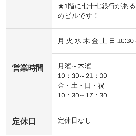
★1階に七十七銀行があ
会人 などな
のビルです！
ど。。
大栄は、資格取得
り、就職や転職につなげたい、とい
月 火 水 木 金 土 日 10:30
抱きゴールを目指しこの道のりを歩
サポートするStep Up（ステップ
月曜～木曜
営業時間
ルとして、様々な年齢の様々なキャ
10：30～21：00
金・土・日・祝
のご要望にお応えし、昨年も年間約12
10：30～17：30
資格者を輩出することができました
定休日なし
定休日
長年の社会人教育の実績に基づく、