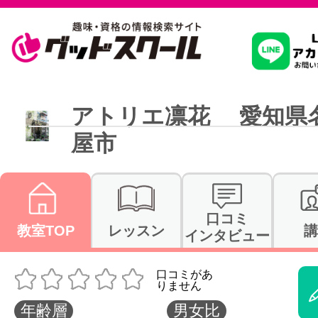
習いたいこ
アトリエ凛花 愛知県
屋市
スクールを
駅・路線か
口コミ
教室TOP
レッスン
講
インタビュー
通信講座を探
年齢層
男女比