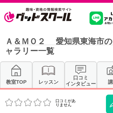
習いたいこ
Ａ＆ＭＯ２ 愛知県東海市の
ャラリー一覧
スクールを
駅・路線か
口コミ
教室TOP
レッスン
講
インタビュー
通信講座を探