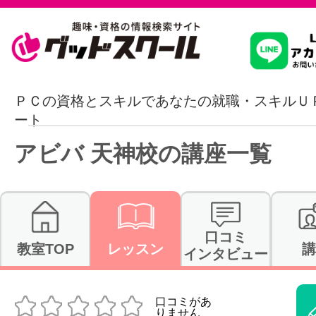
習いたいこ
ＰＣの資格とスキルであなたの就職・スキルＵ
ート
スクールを
アビバ 天神校の講座一覧
駅・路線か
口コミ
教室TOP
レッスン
講
インタビュー
通信講座を探