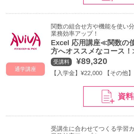
関数の組合せ方や機能を使い
業務効率アップ！
Excel 応用講座≪関数
方へオススメなコース！
¥89,320
受講料
通学講座
【入学金】¥22,000 【その他】
資料
受講生に合わせてつくる学習