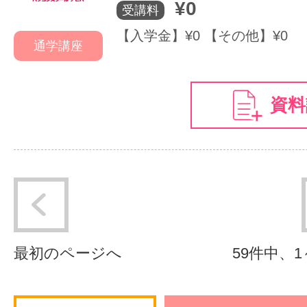
¥0
受講料
【入学金】¥0 【その他】¥0
通学講座
資料
最初のページへ
59件中、