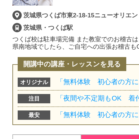
サイトマッ
茨城県つくば市東2-18-15ニューオリエン
茨城県・つくば駅
つくば校は駐車場完備 また教室でのお稽古
県南地域でしたら、ご自宅への出張お稽古も
開講中の講座・レッスンを見る
オリジナル
注目
最安