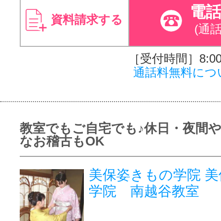
電
資料請求する
(通
［受付時間］8:00～
通話料無料につ
教室でもご自宅でも♪休日・夜間
なお稽古もOK
美保姿きもの学院 
学院 南越谷教室