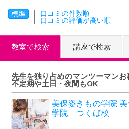
体験レッス
口コミの件数順
標準
口コミの評価が高い順
やりたいこ
教室で検索
講座で検索
特集をみる
先生を独り占めのマンツーマンお
不定期や土日・夜間もOK
グッドスク
美保姿きもの学院 
学院 つくば校
掲載のお問