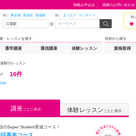
掲載お申込み
掲載のお問い合わせ
例）
東京都
新宿区
新宿駅
例）
まつエク
マッサージ
気
座・レッスンを探す
目的から探す
通学講座
通信講座
体験レッスン
資格取得
江坂駅のレッスン
ン
16件
て削除
講座
体験レッスン
ごとに表示
ごとに表示
Super Student育成コース！
会話基本コース