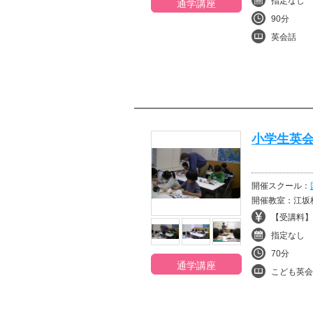
指定なし
通学講座
90分
英会話
小学生英
開催スクール：
開催教室：江坂
【受講料】¥
指定なし
70分
通学講座
こども英会