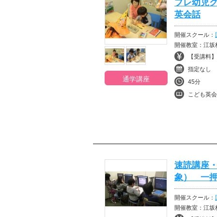
プレ幼児
英会話
開催スクール：
開催教室：江坂
【受講料】¥
指定なし
通学講座
45分
こども英会
速読講座
象） 一
開催スクール：
開催教室：江坂