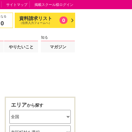
サイトマップ
掲載スクール様ログイン
になる
資料請求リスト
0
0
（住所入力フォームへ）
知る
やりたいこと
マガジン
エリア
から探す