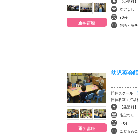
【受講料】¥
指定なし
30分
通学講座
英語・語学
幼児英会
開催スクール：
開催教室：江坂
【受講料】¥
指定なし
60分
通学講座
こども英会