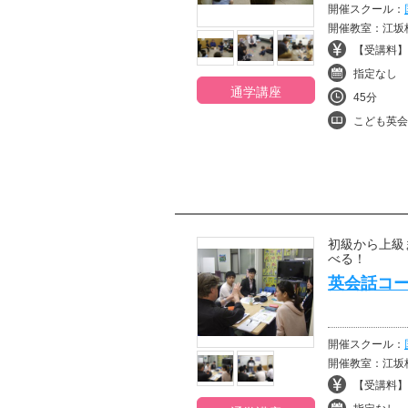
開催スクール：
開催教室：江坂
【受講料】¥
指定なし
通学講座
45分
こども英会
初級から上級
べる！
英会話コー
開催スクール：
開催教室：江坂
【受講料】¥