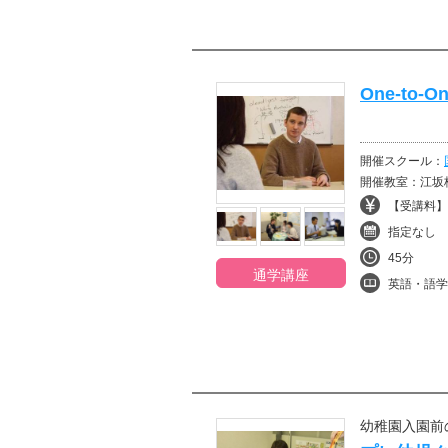
One-to
開催スクール：
開催教室：江坂
【受講料】¥
指定なし
45分
通学講座
英語・語学
幼稚園入園前