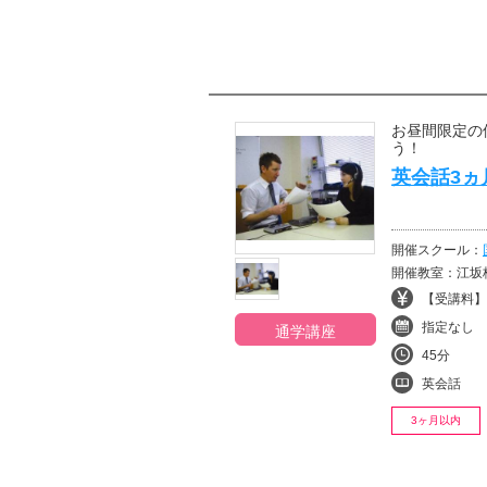
お昼間限定の
う！
英会話3ヵ月
開催スクール：
開催教室：江坂
【受講料】¥
指定なし
通学講座
45分
英会話
3ヶ月以内