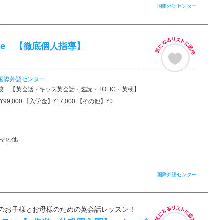
国際外語センター
-One 【徹底個人指導】
国際外語センター
校 【英会話・キッズ英会話・速読・TOEIC・英検】
99,000 【入学金】¥17,000 【その他】¥0
その他
国際外語センター
のお子様とお母様のための英会話レッスン！