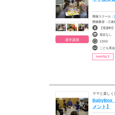
開催スクール：
開催教室：江坂
【受講料】¥
指定なし
通学講座
120分
こども英会
5000円以下
ママと楽しく
BabyB
メント】