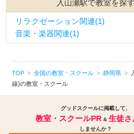
入山瀬駅で教室を探
第一通り駅(1)
富士駅(1)
西富士
リラクゼーション関連(1)
菊川駅(静岡)(1)
遠州病院駅(1)
音楽・楽器関連(1)
音羽町駅(1)
東静岡駅(1)
吉原本
春日町駅(1)
TOP
全国の教室・スクール
静岡県
線)の教室・スクール
グッドスクールに掲載して、
教室・スクールPR
生徒さ
&
しませんか？