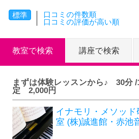
体験レッス
口コミの件数順
標準
口コミの評価が高い順
やりたいこ
教室で検索
講座で検索
特集をみる
まずは体験レッスンから♪ 30分 /
定 2,000円
グッドスク
イナモリ・メソッド
室 (株)誠進館・赤池
掲載のお問