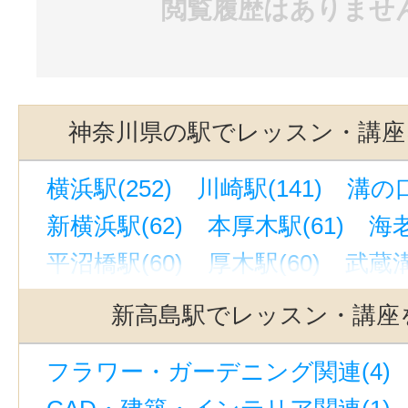
閲覧履歴はありませ
神奈川県の駅でレッスン・講座
横浜駅(252)
川崎駅(141)
溝の口
新横浜駅(62)
本厚木駅(61)
海老
平沼橋駅(60)
厚木駅(60)
武蔵溝
上大岡駅(59)
京急川崎駅(57)
新高島駅でレッスン・講座
相模大野駅(30)
川崎新町駅(25)
フラワー・ガーデニング関連(4)
武蔵小杉駅(22)
関内駅(神奈川)(1