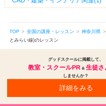
CAD・建築・インテリア関連(1)
藤沢駅(16)
新百合ヶ丘駅(16)
元町・中華街駅(14)
石川町駅(14
青葉台駅(12)
田奈駅(11)
藤が丘駅(神奈川)(11)
石上駅(10
TOP
全国の講座・レッスン
神奈川県
柳小路駅(10)
桜木町駅(10)
とみらい線)のレッスン
登戸駅(JR南武線)(9)
馬車道駅(9
踊場駅(7)
武蔵新城駅(7)
西横浜
グッドスクールに掲載して、
教室・スクールPR
生徒さ
中田駅(神奈川)(7)
戸塚駅(7)
京
&
しませんか？
戸部駅(6)
宿河原駅(神奈川)(6)
詳細をみる
弘明寺駅(横浜市営)(5)
井土ヶ谷駅
安善駅(5)
弘明寺駅(京急)(5)
武