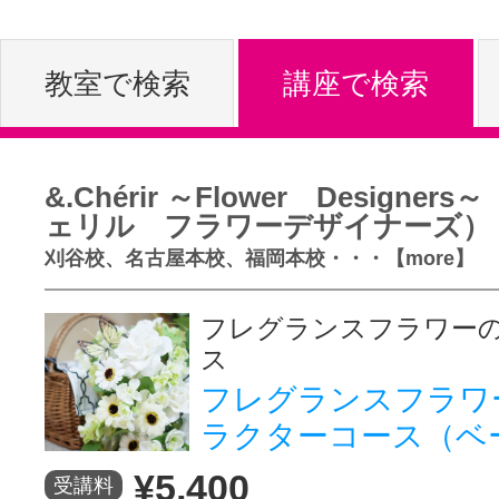
体験レッス
教室で検索
講座で検索
やりたいこ
&.Chérir ～Flower Designer
ェリル フラワーデザイナーズ）
特集をみる
刈谷校、名古屋本校、福岡本校・・・【more】
フレグランスフラワー
グッドスク
ス
フレグランスフラワ
ラクターコース（ベ
掲載のお問
¥5,400
受講料