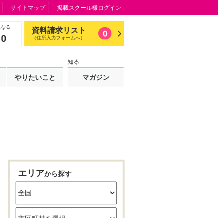
サイトマップ
掲載スクール様ログイン
になる
資料請求リスト
0
0
（住所入力フォームへ）
知る
やりたいこと
マガジン
エリア
から探す