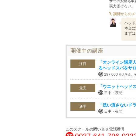
ザーの資格も取
実力派ぞろい。
講師からのメ
ヘッド
本当に
まずは
開催中の講座
「オンライン講座
注目
るヘッドスパをサ
297,000
※入学金、
「ウエットヘッド
最安
日中・夜間
「洗い流さないドラ
通学
日中・夜間
このスクールの問い合せ電話番号