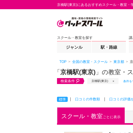
京橋駅(東京)にあるおすすめスクール・教室・
スクール・教室を探す
講
ジャンル
駅・路線
TOP
全国の教室・スクール
東京都
京
「
京橋駅(東京)
」の教室・
検索条件
京橋駅(東京)
条件を
口コミの件数順
口コミの評価
標準
スクール・教室
ごとに表示