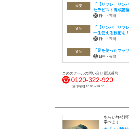
「【リフレ リン
最安
セラピスト養成講
日中・夜間
「【リンパ リフ
通学
一生使える技術を
日中・夜間
「足を使ったマッ
通学
日中・夜間
このスクールの問い合せ電話番号
0120-322-920
[受付時間] 10:00～18:00
あらい静枝帽
学べます