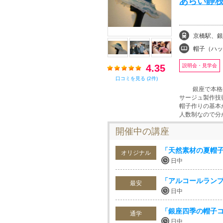
あらい静枝
京橋駅、銀
帽子（ハッ
4.35
説明会・見学会
口コミを見る (2件)
銀座で本格的な
サージュ製作技
帽子作りの基本
人数制なので分
開催中の講座
「天然素材の夏帽
オリジナル
日中
「アルコールランプ
最安
日中
「銀座四季の帽子
通学
日中