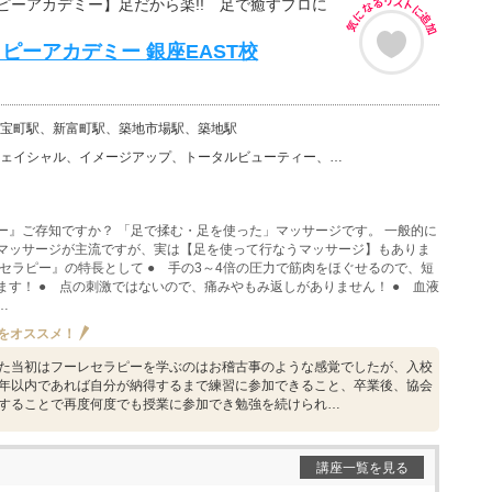
ピーアカデミー】足だから楽!! 足で癒すプロに
ピーアカデミー 銀座EAST校
宝町駅、新富町駅、築地市場駅、築地駅
、イメージアップ、トータルビューティー、美容その他、リンパドレナージュ・リンパマッサージ、整体・矯正…
ー』ご存知ですか？ 「足で揉む・足を使った」マッサージです。 一般的に
マッサージが主流ですが、実は【足を使って行なうマッサージ】もありま
レセラピー』の特長として ● 手の3～4倍の圧力で筋肉をほぐせるので、短
ます！ ● 点の刺激ではないので、痛みやもみ返しがありません！ ● 血液
…
をオススメ！
た当初はフーレセラピーを学ぶのはお稽古事のような感覚でしたが、入校
年以内であれば自分が納得するまで練習に参加できること、卒業後、協会
することで再度何度でも授業に参加でき勉強を続けられ…
講座一覧を見る