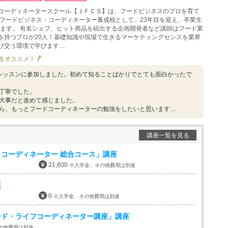
コーディネータースクール【ＪＦＣＳ】は、フードビジネスのプロを育て
のフードビジネス・コーディネーター養成校として、23年目を迎え、卒業生
越えます。 有名シェフ、ヒット商品を続出する企画開発者など講師はフード業
を持つプロが20人！基礎知識や現場で生きるマーケティングセンスを業界
び交う環境で学びます…
をオススメ！
Yレッスンに参加しました。初めて知ることばかりでとても面白かったで
丁寧でした。
大事だと改めて感じました。
ら、もっとフードコーディネーターの勉強をしたいと思います…
講座一覧を見る
コーディネーター 総合コース」講座
21,600
※入学金、その他費用は別途
座
0
※入学金、その他費用は別途
ード・ライフコーディネーター講座」講座
の他費用は別途