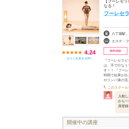
【フーレセラ
なる！
フーレセラ
八丁堀駅、
エステ・フェイシャル
4.24
無料体験
口コミを見る (2件)
『フーレセラピ
は、手で行なう
す！！ 『フー
時間で結果が出
やリンパ液の流
このスクール
入校し
から一
員登録
開催中の講座