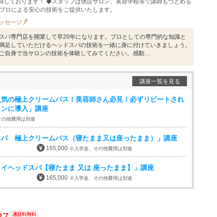
得しております！ ◆スタッフは併設サロン、美容学校等で講師もつとめる
 プロによる安心の技術をご提供いたします。
ッセージ
スパ専門店を開業して早20年になります。プロとしての専門的な知識と
満足していただけるヘッドスパの技術を一緒に身に付けていきましょう。
ご自身で当サロンの技術を体験してみてください。感動…
講座一覧を見る
人気の極上クリームバス！美容師さん必見！必ずリピートされ
ロンに導入」講座
その他費用は別途
スパ 極上クリームバス（寝たまま又は座ったまま）」講座
165,000
※入学金、その他費用は別途
イヘッドスパ【寝たまま 又は 座ったまま】」講座
165,000
※入学金、その他費用は別途