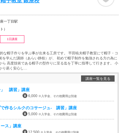
帽子教室 銀座校
座一丁目駅
ト）
1日講座
帽子作りを学ぶ事が出来る工房です。 平田暁夫帽子教室にて帽子・コ
術を学んだ講師（あらい静枝）が、 初めて帽子制作を勉強される方の為に
から 高度技術である帽子の型作りに至る迄を丁寧に指導して行きます。 小
かり易く安心し…
講座一覧を見る
子」 講習」講座
6,000
※入学金、その他費用は別途
で作るシルクのコサージュ- 講習」講座
5,000
※入学金、その他費用は別途
コース」講座
12,500
※入学金、その他費用は別途