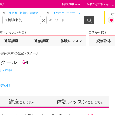
学校
掲載お申込み
掲載のお問い合わせ
例）
東京都
新宿区
新宿駅
例）
まつエク
マッサージ
気
座・レッスンを探す
目的から探す
通学講座
通信講座
体験レッスン
資格取得
橋駅(東京)の教室・スクール
スクール
6
件
すべて削除
が高い順
講座
体験レッスン
ごとに表示
ごとに表示