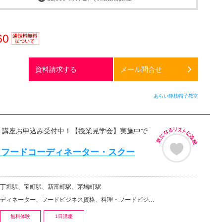
60
通話料
無料
資料請求する
メール問合せ
あらい静枝帽子教室
開講 講座お申込み受付中！【授業見学会】実施中で
・フードコーディネーター・スクー
丁堀駅、宝町駅、新富町駅、茅場町駅
ディネーター、フードビジネス資格、料理・フードビジネスその他
無料体験
1日講座