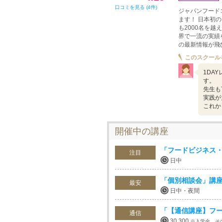
口コミを見る (4件)
ジャパンフード
ます！ 日本初
も2000名を
界で一流の実績
の最新情報が飛
このスクール
1DA
す。
先生も
実践が
これか
開催中の講座
「フードビジネス・
注目
日中
「個別相談会」講
最安
日中・夜間
「【通信講座】フ
通信
30,300
※入学金、そ