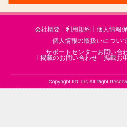
おゆみ野駅(1)
館山駅(千葉)(1)
みつわ台駅(1)
梅郷駅(1)
市川塩
京成中山駅(1)
飯岡駅(1)
新習志
会社概要
利用規約
個人情報
海浜幕張駅(1)
個人情報の取扱いについ
サポートセンターお問い合
掲載のお問い合わせ
掲載お
Copyright IID, Inc.All Right Reserv