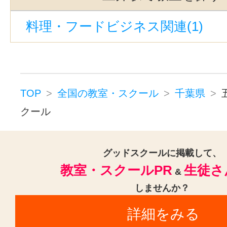
市川駅(4)
新津田沼駅(3)
幕張本
料理・フードビジネス関連(1)
浦安駅(千葉)(3)
京成幕張本郷駅(
西船橋駅(3)
京成船橋駅(3)
千葉
市川真間駅(2)
蘇我駅(2)
京成成
新浦安駅(2)
市川大野駅(2)
成田
TOP
全国の教室・スクール
千葉県
国府台駅(1)
検見川浜駅(1)
クール
八千代緑が丘駅(1)
南流山駅(1)
新船橋駅(1)
二和向台駅(1)
矢切
グッドスクールに掲載して、
教室・スクールPR
生徒さ
京成稲毛駅(1)
鎌取駅(1)
都賀駅
&
しませんか？
茂原駅(1)
鎌ヶ谷大仏駅(1)
北国
詳細をみる
下総中山駅(1)
柏たなか駅(1)