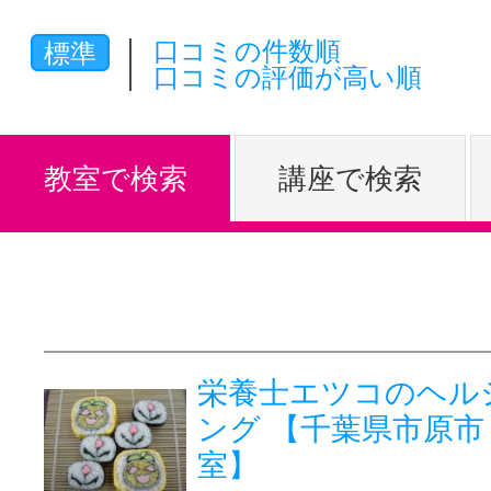
体験レッス
口コミの件数順
標準
口コミの評価が高い順
やりたいこ
教室で検索
講座で検索
特集をみる
グッドスク
栄養士エツコのヘル
ング 【千葉県市原市
掲載のお問
室】