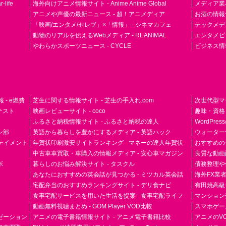
life
海外向けアニメ情報サイト - Anime Anime Global
メディア業界紙 
アニメや声優の最新ニュース - 超！アニメディア
お酒の情報サイ
「映画/エンタメ/セレブ」×「情報」 - シネマカフェ
テックメディア
動物のリアルを伝えるWebメディア - REANIMAL
エンタメビジ
やわらかスポーツニュース - CYCLE
ビジネス情
- e燃費
芝生に関する情報サイト - 芝生の手入れ.com
次世代型マ
ドテスト
映画レビューサイト - coco
趣味・資格
ふるさと納税情報サイト - ふるさと納税の達人
WordPr
ン部
英語から暮らしを豊かにするメディア - 英語ハック
ウォーター
ーテイメント
年賀状印刷激安サイトランキング - マネーの達人年賀状
おすすめの
中古車車買取・車購入の情報メディア - 安心車マガジン
良質な動画配
ボ
暮らしのお悩み解決サイト - タスクル
債務整理や
あなたにおすすめの英会話が見つかる - ミツカル英会話
海外FX業
宅配弁当のおすすめランキングサイト - デリ食ナビ
有田焼高級ギ
食事宅配サービスを用いた生活を提案 - 食事宅配ライフ
マンション
動画無料視聴まとめ - GOM Player VOD比較
スマホゲーム
ゼーション
アニメの電子書籍情報サイト - アニメ電子書籍比較
アニメのVO