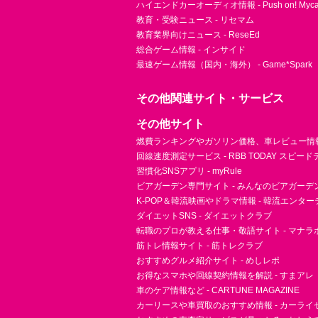
ハイエンドカーオーディオ情報 - Push on! Mycar-
教育・受験ニュース - リセマム
教育業界向けニュース - ReseEd
総合ゲーム情報 - インサイド
最速ゲーム情報（国内・海外） - Game*Spark
その他関連サイト・サービス
その他サイト
燃費ランキングやガソリン価格、車レビュー情報 
回線速度測定サービス - RBB TODAY スピー
習慣化SNSアプリ - myRule
ビアガーデン専門サイト - みんなのビアガーデ
K-POP＆韓流映画やドラマ情報 - 韓流エンタ
ダイエットSNS - ダイエットクラブ
転職のプロが教える仕事・敬語サイト - マナラ
筋トレ情報サイト - 筋トレクラブ
おすすめグルメ紹介サイト - めしレポ
お得なスマホや回線契約情報を解説 - すまアレ
車のケア情報など - CARTUNE MAGAZINE
カーリースや車買取のおすすめ情報 - カーライ