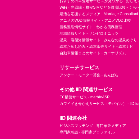
おすすめの車査定サービスが見つかる - おしえ
WiFi・光回線・格安SIMなどを徹底比較 - く
婚活を応援するメディア - Marriage Consultant
アニメのVOD情報サイト - アニメVOD比較
債務整理情報サイト - わかる債務整理
地域情報サイト - サンゼロミニッツ
温泉・岩盤浴情報サイト - みんなの温泉めぐり
絵本ためし読み・絵本販売サイト - 絵本ナビ
自動車情報まとめサイト - カーナリズム
リサーチサービス
アンケートモニター募集 - あんぱら
その他 IID 関連サービス
EC構築サービス - marbleASP
カワイイきせかえサービス（モバイル） - IID fu
IID 関連会社
ビジネスマッチング - 専門家＠メディア
専門家相談 - 専門家プロファイル