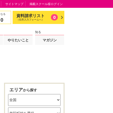
サイトマップ
掲載スクール様ログイン
になる
資料請求リスト
0
0
（住所入力フォームへ）
知る
やりたいこと
マガジン
エリア
から探す