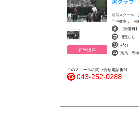
馬クラブ
開催スクール：
開催教室： 都
【受講料】¥1
指定なし
45分
通学講座
乗馬・馬術
このスクールの問い合せ電話番号
043-252-0288