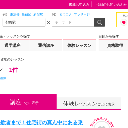
掲載お申込み
掲載のお問い合わせ
例）
東京都
新宿区
新宿駅
例）
まつエク
マッサージ
気
座・レッスンを探す
目的から探す
通学講座
通信講座
体験レッスン
資格取得
都賀駅のレッスン
ン
1件
て削除
講座
体験レッスン
ごとに表示
ごとに表示
経験者まで！住宅街の真ん中にある乗