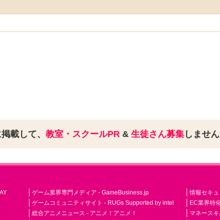
に掲載して、
教室・スクールPR
&
生徒さん募集
しませ
AY
ゲーム業界専門メディア - GameBusiness.jp
情報セキュリテ
ゲームコミュニティサイト - RUGs Supported by intel
EC業界特化
総合アニメニュース - アニメ！アニメ！
マネースキ