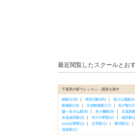
最近閲覧したスクールとお
千葉県の駅でレッスン・講座を探す
柏駅(128)
津田沼駅(95)
葭川公園駅(6
船橋駅(18)
京成船橋駅(17)
松戸駅(15
鎌ヶ谷大仏駅(9)
本八幡駅(9)
京成西船
京成成田駅(2)
市川大野駅(2)
成田駅(2
おゆみ野駅(1)
五井駅(1)
運河駅(1)
茂原駅(1)