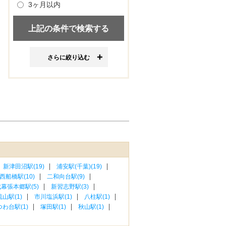
3ヶ月以内
さらに絞り込む
新津田沼駅(19)
浦安駅(千葉)(19)
西船橋駅(10)
二和向台駅(9)
幕張本郷駅(5)
新習志野駅(3)
山駅(1)
市川塩浜駅(1)
八柱駅(1)
わ台駅(1)
塚田駅(1)
秋山駅(1)