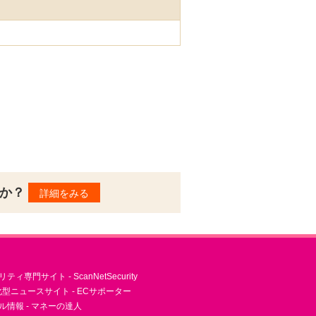
んか？
詳細をみる
ィ専門サイト - ScanNetSecurity
型ニュースサイト - ECサポーター
ル情報 - マネーの達人