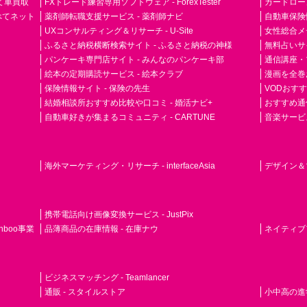
て車買取
FXトレード練習専用ソフトウェア - ForexTester
カードローン
らべてネット
薬剤師転職支援サービス - 薬剤師ナビ
自動車保険
UXコンサルティング＆リサーチ - U-Site
女性総合メディ
ふるさと納税横断検索サイト - ふるさと納税の神様
無料占いサイト
パンケーキ専門店サイト - みんなのパンケーキ部
通信講座・
絵本の定期購読サービス - 絵本クラブ
漫画を全巻
保険情報サイト - 保険の先生
VODおす
結婚相談所おすすめ比較や口コミ - 婚活ナビ+
おすすめ通
自動車好きが集まるコミュニティ - CARTUNE
音楽サービス専門
海外マーケティング・リサーチ - interfaceAsia
デザイン＆マ
携帯電話向け画像変換サービス - JustPix
nboo事業
品薄商品の在庫情報 - 在庫ナウ
ネイティブアド
ビジネスマッチング - Teamlancer
通販 - スタイルストア
小中高の進学